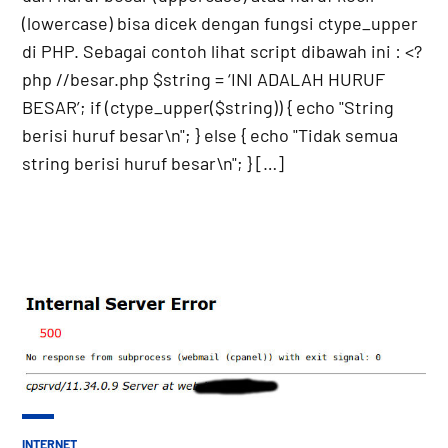
(lowercase) bisa dicek dengan fungsi ctype_upper
di PHP. Sebagai contoh lihat script dibawah ini : <?
php //besar.php $string = ‘INI ADALAH HURUF
BESAR’; if (ctype_upper($string)) { echo "String
berisi huruf besar\n"; } else { echo "Tidak semua
string berisi huruf besar\n"; } […]
POSTED
INTERNET