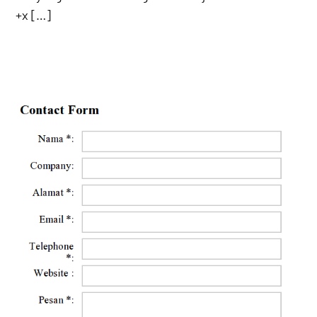
+x […]