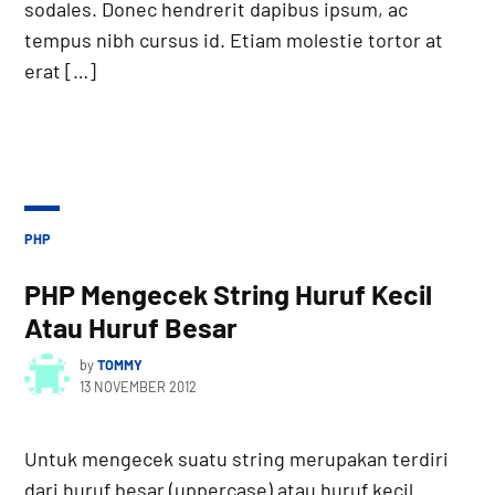
sodales. Donec hendrerit dapibus ipsum, ac
tempus nibh cursus id. Etiam molestie tortor at
erat […]
POSTED
PHP
IN
PHP Mengecek String Huruf Kecil
Atau Huruf Besar
by
TOMMY
13 NOVEMBER 2012
Untuk mengecek suatu string merupakan terdiri
dari huruf besar (uppercase) atau huruf kecil