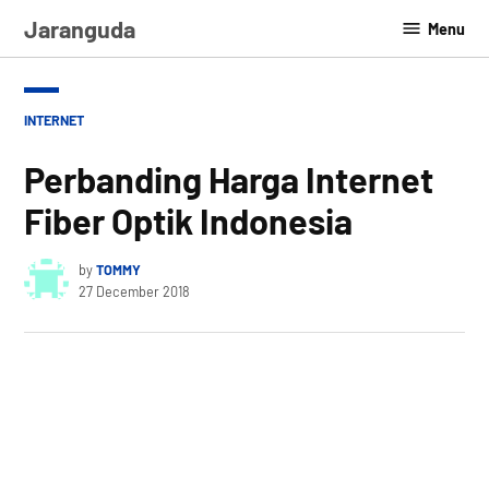
Skip
Jaranguda
Menu
to
content
POSTED
INTERNET
IN
Perbanding Harga Internet
Fiber Optik Indonesia
by
TOMMY
27 December 2018