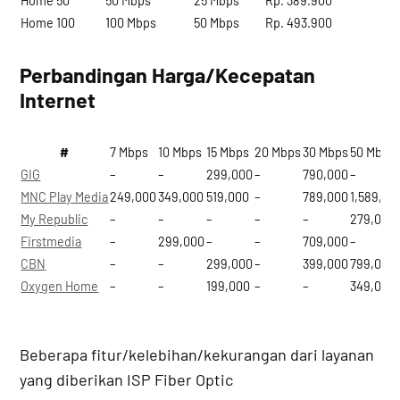
Home 50
50 Mbps
25 Mbps
Rp. 389.900
Home 100
100 Mbps
50 Mbps
Rp. 493.900
Perbandingan Harga/Kecepatan
Internet
#
7 Mbps
10 Mbps
15 Mbps
20 Mbps
30 Mbps
50 Mbps
GIG
–
–
299,000
–
790,000
–
MNC Play Media
249,000
349,000
519,000
–
789,000
1,589,00
My Republic
–
–
–
–
–
279,000
Firstmedia
–
299,000
–
–
709,000
–
CBN
–
–
299,000
–
399,000
799,000
Oxygen Home
–
–
199,000
–
–
349,000
Beberapa fitur/kelebihan/kekurangan dari layanan
yang diberikan ISP Fiber Optic