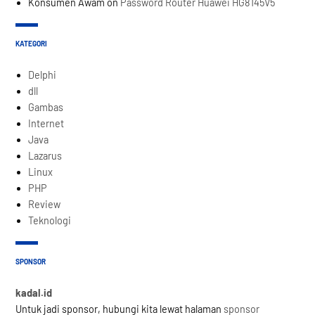
Konsumen Awam
on
Password Router Huawei HG8145V5
KATEGORI
Delphi
dll
Gambas
Internet
Java
Lazarus
Linux
PHP
Review
Teknologi
SPONSOR
kadal.id
Untuk jadi sponsor, hubungi kita lewat halaman
sponsor