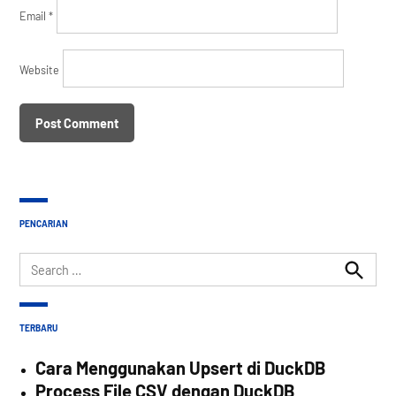
Email
*
Website
PENCARIAN
Search
for:
Search
TERBARU
Cara Menggunakan Upsert di DuckDB
Process File CSV dengan DuckDB