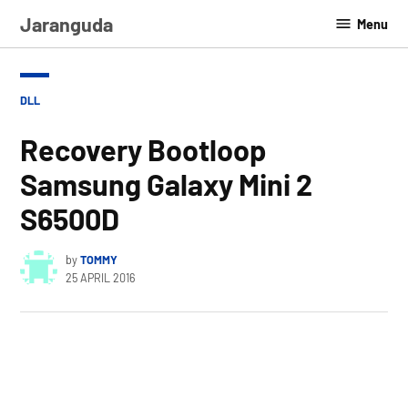
Skip
Jaranguda
Menu
to
content
POSTED
DLL
IN
Recovery Bootloop
Samsung Galaxy Mini 2
S6500D
by
TOMMY
25 APRIL 2016