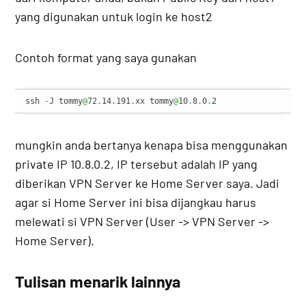
yang digunakan untuk login ke host2
Contoh format yang saya gunakan
ssh 
-
J tommy
@
72
.
14
.
191
.
xx tommy
@
10
.
8
.
0
.
2
mungkin anda bertanya kenapa bisa menggunakan
private IP 10.8.0.2, IP tersebut adalah IP yang
diberikan VPN Server ke Home Server saya. Jadi
agar si Home Server ini bisa dijangkau harus
melewati si VPN Server (User -> VPN Server ->
Home Server).
Tulisan menarik lainnya