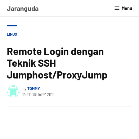
Skip
Jaranguda
Menu
to
content
POSTED
LINUX
IN
Remote Login dengan
Teknik SSH
Jumphost/ProxyJump
by
TOMMY
14 FEBRUARY 2019