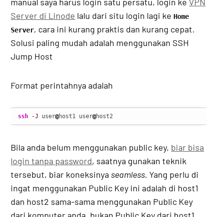
manual saya harus login satu persatu, login ke
VPN
Server di Linode
lalu dari situ login lagi ke
Home
, cara ini kurang praktis dan kurang cepat.
Server
Solusi paling mudah adalah menggunakan SSH
Jump Host
Format perintahnya adalah
ssh
-J
 user
@
host1 user
@
host2
Bila anda belum menggunakan public key,
biar bisa
login tanpa password
, saatnya gunakan teknik
tersebut, biar koneksinya
seamless
. Yang perlu di
ingat menggunakan Public Key ini adalah di host1
dan host2 sama-sama menggunakan Public Key
dari komputer anda, bukan Public Key dari host1