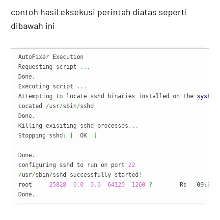
contoh hasil eksekusi perintah diatas seperti
dibawah ini
AutoFixer Execution

Requesting script 
...
Done
.
Executing script 
...
Attempting to locate sshd binaries installed on the 
system
Located 
/
usr
/
sbin
/
sshd

Done
.
Killing exisiting sshd processes
...
Stopping sshd
:
[
  OK  
]
Done
.
configuring sshd to run on port 
22
/
usr
/
sbin
/
sshd successfully started
!
root     
25828
0.0
0.0
64120
1260
?
        Rs   09
:
38
Done
.