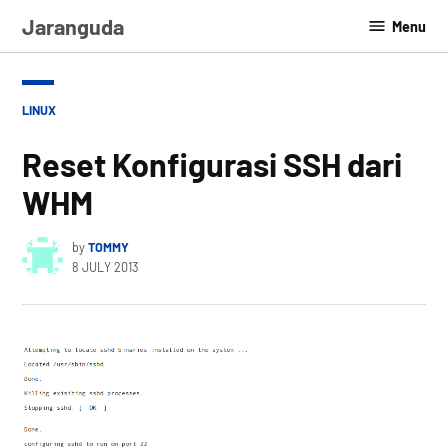
Skip
Jaranguda
Menu
to
content
POSTED
LINUX
IN
Reset Konfigurasi SSH dari
WHM
by
TOMMY
8 JULY 2013