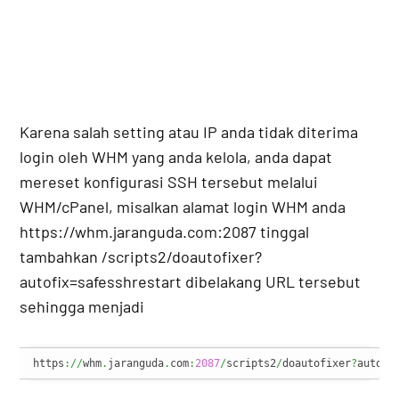
Karena salah setting atau IP anda tidak diterima
login oleh WHM yang anda kelola, anda dapat
mereset konfigurasi SSH tersebut melalui
WHM/cPanel, misalkan alamat login WHM anda
https://whm.jaranguda.com:2087 tinggal
tambahkan /scripts2/doautofixer?
autofix=safesshrestart dibelakang URL tersebut
sehingga menjadi
https
://
whm
.
jaranguda
.
com
:
2087
/
scripts2
/
doautofixer
?
autofi