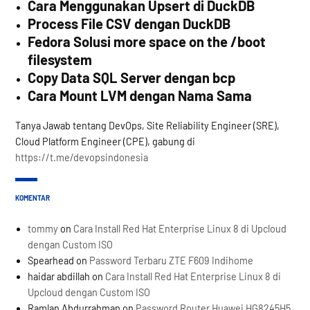
Cara Menggunakan Upsert di DuckDB
Process File CSV dengan DuckDB
Fedora Solusi more space on the /boot
filesystem
Copy Data SQL Server dengan bcp
Cara Mount LVM dengan Nama Sama
Tanya Jawab tentang DevOps, Site Reliability Engineer (SRE),
Cloud Platform Engineer (CPE), gabung di
https://t.me/devopsindonesia
KOMENTAR
tommy
on
Cara Install Red Hat Enterprise Linux 8 di Upcloud
dengan Custom ISO
Spearhead
on
Password Terbaru ZTE F609 Indihome
haidar abdillah
on
Cara Install Red Hat Enterprise Linux 8 di
Upcloud dengan Custom ISO
Ramlan Abdurrahman
on
Password Router Huawei HG8245H5