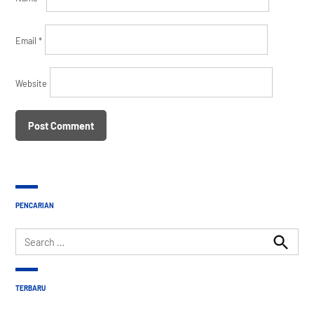
Email
*
Website
PENCARIAN
Search
for:
Search
TERBARU