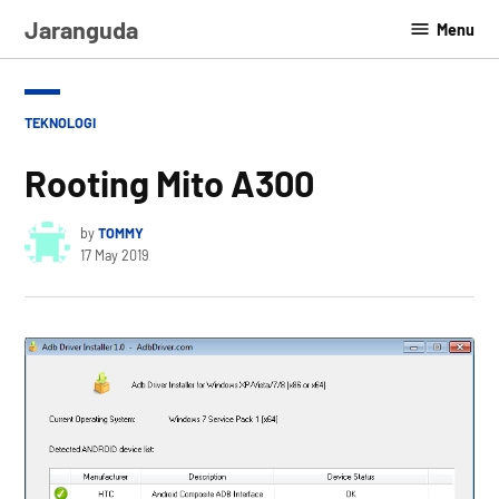
Skip
Jaranguda
Menu
to
content
POSTED
TEKNOLOGI
IN
Rooting Mito A300
by
TOMMY
17 May 2019