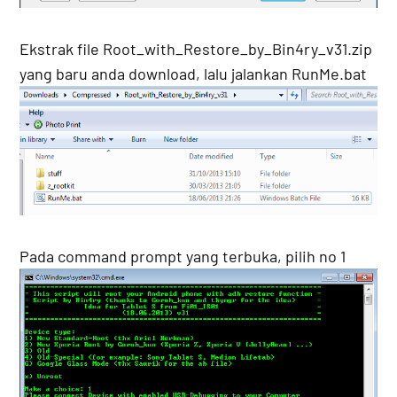
Ekstrak file Root_with_Restore_by_Bin4ry_v31.zip
yang baru anda download, lalu jalankan RunMe.bat
Pada command prompt yang terbuka, pilih no 1