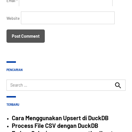
Email
*
Website
PENCARIAN
Search
for:
Search
TERBARU
Cara Menggunakan Upsert di DuckDB
Process File CSV dengan DuckDB