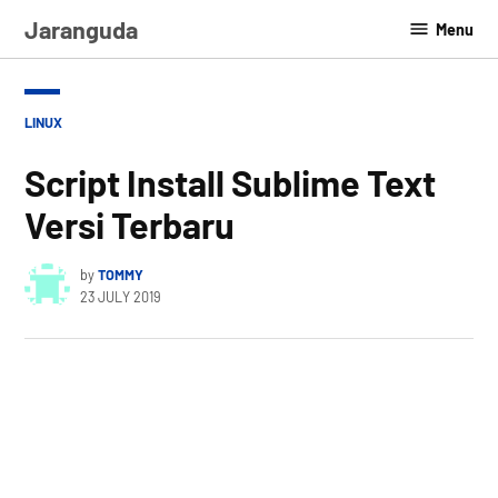
Skip
Jaranguda
Menu
to
content
POSTED
LINUX
IN
Script Install Sublime Text
Versi Terbaru
by
TOMMY
23 JULY 2019