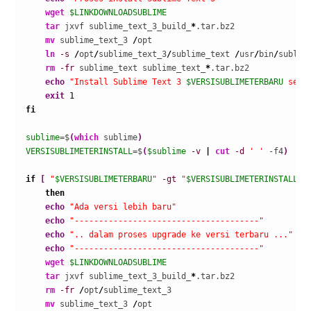
wget
$LINKDOWNLOADSUBLIME
tar
 jxvf sublime_text_3_build_
*
.tar.bz2

mv
 sublime_text_3 
/
opt

ln
-s
/
opt
/
sublime_text_3
/
sublime_text 
/
usr
/
bin
/
sublime
rm
-fr
 sublime_text sublime_text_
*
.tar.bz2

echo
"Install Sublime Text 3 
$VERSISUBLIMETERBARU
 sele
exit
1
fi
sublime
=$
(
which
 sublime
)
VERSISUBLIMETERINSTALL
=$
(
$sublime
-v
|
cut
-d
' '
 -f4
)
if
[
"
$VERSISUBLIMETERBARU
"
-gt
"
$VERSISUBLIMETERINSTALL
"
then
echo
"Ada versi lebih baru"
echo
"--------------------------------------"
echo
".. dalam proses upgrade ke versi terbaru ..."
echo
"--------------------------------------"
wget
$LINKDOWNLOADSUBLIME
tar
 jxvf sublime_text_3_build_
*
.tar.bz2

rm
-fr
/
opt
/
sublime_text_3

mv
 sublime_text_3 
/
opt
