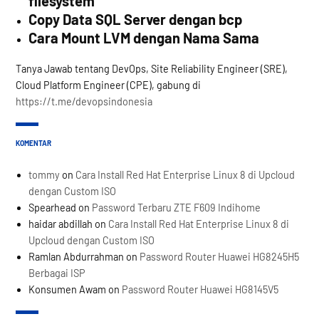
filesystem
Copy Data SQL Server dengan bcp
Cara Mount LVM dengan Nama Sama
Tanya Jawab tentang DevOps, Site Reliability Engineer (SRE),
Cloud Platform Engineer (CPE), gabung di
https://t.me/devopsindonesia
KOMENTAR
tommy
on
Cara Install Red Hat Enterprise Linux 8 di Upcloud
dengan Custom ISO
Spearhead
on
Password Terbaru ZTE F609 Indihome
haidar abdillah
on
Cara Install Red Hat Enterprise Linux 8 di
Upcloud dengan Custom ISO
Ramlan Abdurrahman
on
Password Router Huawei HG8245H5
Berbagai ISP
Konsumen Awam
on
Password Router Huawei HG8145V5