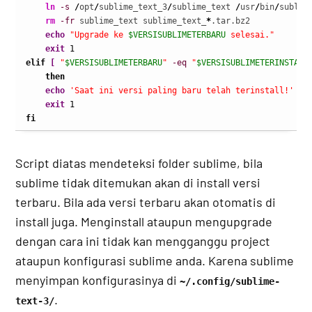
ln
-s
/
opt
/
sublime_text_3
/
sublime_text 
/
usr
/
bin
/
sublime
rm
-fr
 sublime_text sublime_text_
*
.tar.bz2

echo
"Upgrade ke 
$VERSISUBLIMETERBARU
 selesai."
exit
1
elif
[
"
$VERSISUBLIMETERBARU
"
-eq
"
$VERSISUBLIMETERINSTALL
then
echo
'Saat ini versi paling baru telah terinstall!'
exit
1
fi
Script diatas mendeteksi folder sublime, bila
sublime tidak ditemukan akan di install versi
terbaru. Bila ada versi terbaru akan otomatis di
install juga. Menginstall ataupun mengupgrade
dengan cara ini tidak kan mengganggu project
ataupun konfigurasi sublime anda. Karena sublime
menyimpan konfigurasinya di
~/.config/sublime-
.
text-3/