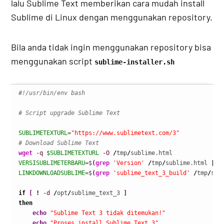
lalu Sublime Text memberikan cara mudah install
Sublime di Linux dengan menggunakan repository.
Bila anda tidak ingin menggunakan repository bisa
menggunakan script
sublime-installer.sh
#!/usr/bin/env bash
# Script upgrade Sublime Text
SUBLIMETEXTURL
=
"https://www.sublimetext.com/3"
# Download Sublime Text
wget
-q
$SUBLIMETEXTURL
-O
/
tmp
/
VERSISUBLIMETERBARU
=$
(
grep
'Version'
/
tmp
/
sublime.html 
|
a
LINKDOWNLOADSUBLIME
=$
(
grep
'sublime_text_3_build'
/
tmp
/
sub
if
[
!
-d
/
opt
/
sublime_text_3 
]
then
echo
"Sublime Text 3 tidak ditemukan!"
echo
"Proses install Sublime Text 3"