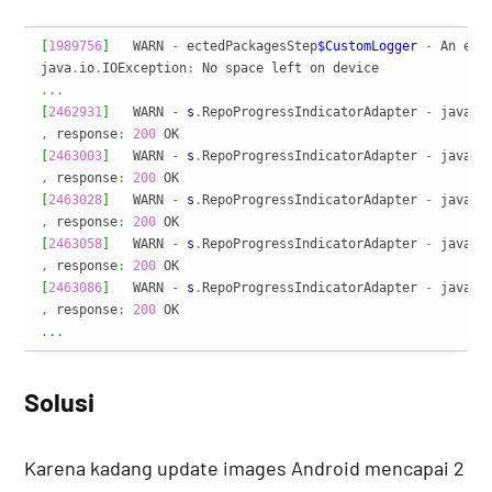
[
1989756
]
   WARN 
-
 ectedPackagesStep
$CustomLogger
-
 An err
java
.
io
.
IOException
:
...
[
2462931
]
   WARN 
-
s
.
RepoProgressIndicatorAdapter 
-
 java
.
i
,
 response
:
200
[
2463003
]
   WARN 
-
s
.
RepoProgressIndicatorAdapter 
-
 java
.
i
,
 response
:
200
[
2463028
]
   WARN 
-
s
.
RepoProgressIndicatorAdapter 
-
 java
.
i
,
 response
:
200
[
2463058
]
   WARN 
-
s
.
RepoProgressIndicatorAdapter 
-
 java
.
i
,
 response
:
200
[
2463086
]
   WARN 
-
s
.
RepoProgressIndicatorAdapter 
-
 java
.
i
,
 response
:
200
...
Solusi
Karena kadang update images Android mencapai 2