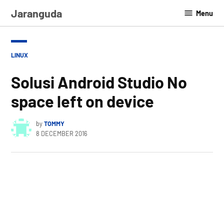
Skip
Jaranguda
Menu
to
content
POSTED
LINUX
IN
Solusi Android Studio No
space left on device
by
TOMMY
8 DECEMBER 2016