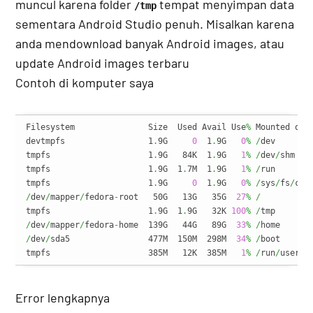
muncul karena folder
tempat menyimpan data
/tmp
sementara Android Studio penuh. Misalkan karena
anda mendownload banyak Android images, atau
update Android images terbaru
Contoh di komputer saya
Filesystem               Size  Used Avail Use
%
 Mounted on

devtmpfs                 1
.
9G     
0
  1
.
9G   
0
%
/
dev

tmpfs                    1
.
9G   84K  1
.
9G   
1
%
/
dev
/
shm

tmpfs                    1
.
9G  1
.
7M  1
.
9G   
1
%
/
run

tmpfs                    1
.
9G     
0
  1
.
9G   
0
%
/
sys
/
fs
/
/
dev
/
mapper
/
fedora
-
root   50G   13G   35G  
27
%
/
tmpfs                    1
.
9G  1
.
9G   32K 
100
%
/
/
dev
/
mapper
/
fedora
-
home  139G   44G   89G  
33
%
/
/
dev
/
sda5                477M  150M  298M  
34
%
/
boot

tmpfs                    385M   12K  385M   
1
%
/
run
/
user
/
1
Error lengkapnya