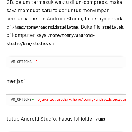
GB, belum termasuk waktu di un-compress, maka
saya membuat satu folder untuk menyimpan
semua cache file Android Studio, foldernya berada
di
. Buka file
,
/home/tommy/androidstudiotmp
studio.sh
di komputer saya
/home/tommy/android-
studio/bin/studio.sh
VM_OPTIONS
=
""
menjadi
VM_OPTIONS
=
"-Djava.io.tmpdir=/home/tommy/androidstudiotmp"
tutup Android Studio, hapus isi folder
/tmp