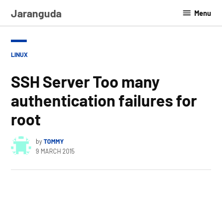
Skip
Jaranguda
Menu
to
content
POSTED
LINUX
IN
SSH Server Too many
authentication failures for
root
by
TOMMY
9 MARCH 2015