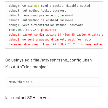
debug2
:
 we did 
not
send
 a packet
,
 disable method

debug3
:
 authmethod_lookup password

debug3
:
 remaining preferred
:
,
password

debug3
:
 authmethod_is_enabled password

debug1
:
 Next authentication method
:
 password

root
@
192
.
168
.
2
.
2
's password: 

debug3: packet_send2: adding 64 (len 55 padlen 9 extra_pad 
debug2: we sent a password packet, wait for reply

Received disconnect from 192.168.2.2: 2: Too many authenti
Solusinya edit file /etc/ssh/sshd_config ubah
MaxAuthTries menjadi
MaxAuthTries 
4
lalu restart SSH server.