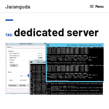
Skip
Jaranguda
Menu
to
content
dedicated server
TAG: