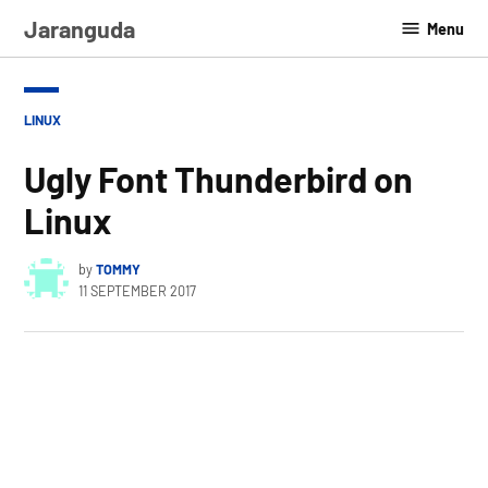
Skip
Jaranguda
Menu
to
content
POSTED
LINUX
IN
Ugly Font Thunderbird on
Linux
by
TOMMY
11 SEPTEMBER 2017