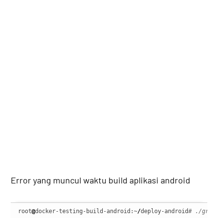
Error yang muncul waktu build aplikasi android
root
@
docker-testing-build-android:~
/
deploy-android
# ./grad