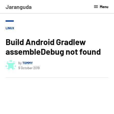
Skip
Jaranguda
Menu
to
content
POSTED
LINUX
IN
Build Android Gradlew
assembleDebug not found
by
TOMMY
9 October 2019