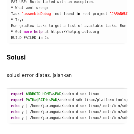
*
 What went wrong:

Task 
'assembleDebug'
 not found 
in
 root project 
'JARANGUDA 
*
 Try:

Run gradlew tasks to get a list of available tasks. Run wi
*
 Get 
more
help
 at https:
//
help.gradle.org

BUILD FAILED 
in
 2s
Solusi
solusi error diatas, jalankan
export
ANDROID_HOME
=
$PWD
/
export
PATH
=
$PATH
:
$PWD
/
android-sdk-linux
/
platform-tools
/
echo
 y 
|
/
home
/
jaranguda
/
android-sdk-linux
/
tools
/
bin
/
sdkma
echo
 y 
|
/
home
/
jaranguda
/
android-sdk-linux
/
tools
/
bin
/
sdkma
echo
 y 
|
/
home
/
jaranguda
/
android-sdk-linux
/
tools
/
bin
/
sdkma