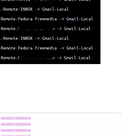
140486658086848
140486658086848
140486658086848