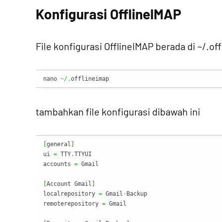
Konfigurasi OfflineIMAP
File konfigurasi OfflineIMAP berada di ~/.of
nano 
~/.
offlineimap
tambahkan file konfigurasi dibawah ini
[
general
]
ui 
=
 TTY
.
TTYUI

accounts 
=
 Gmail

[
Account Gmail
]
localrepository 
=
 Gmail
-
Backup

remoterepository 
=
 Gmail
