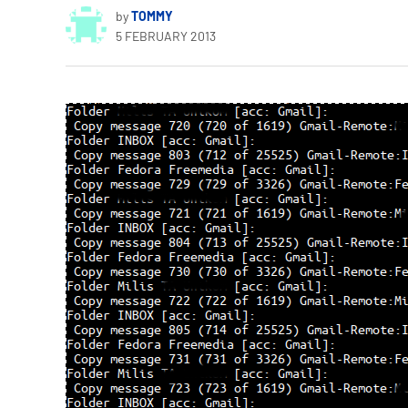
by
TOMMY
5 FEBRUARY 2013