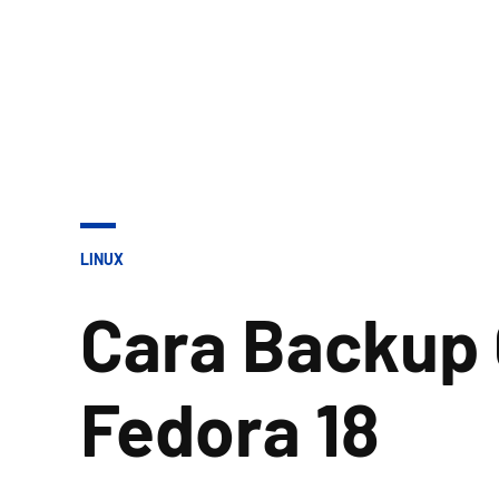
POSTED
LINUX
IN
Cara Backup 
Fedora 18