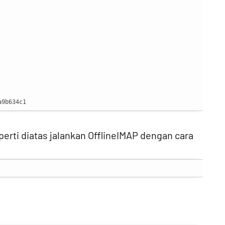
a9b634c1
eperti diatas jalankan OfflineIMAP dengan cara