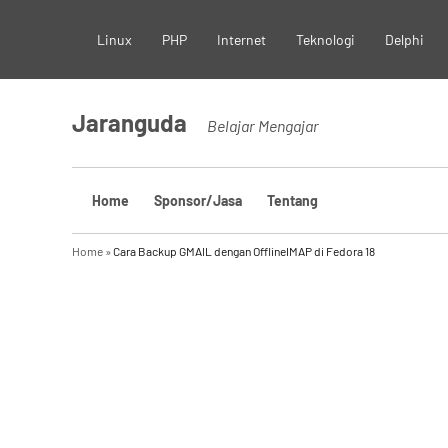
Skip
Linux
PHP
Internet
Teknologi
Delphi
to
content
Jaranguda
Belajar Mengajar
Home
Sponsor/Jasa
Tentang
Home
»
Cara Backup GMAIL dengan OfflineIMAP di Fedora 18