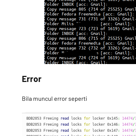
Error
Bila muncul error seperti
BDB2053 Freeing 
read
 locks 
for
 locker 0x145
:
14474
/
BDB2053 Freeing 
read
 locks 
for
 locker 0x146
:
14474
/
BDB2053 Freeing 
read
 locks 
for
 locker 0x147
:
14474
/