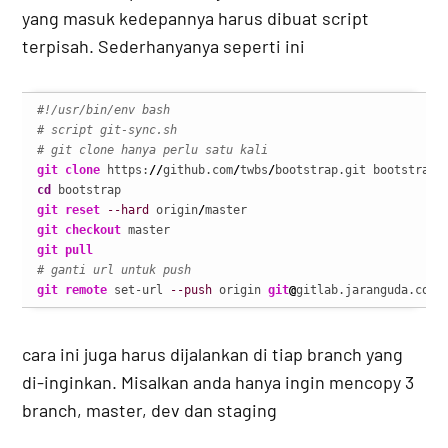
yang masuk kedepannya harus dibuat script
terpisah. Sederhanyanya seperti ini
#!/usr/bin/env bash
# script git-sync.sh
# git clone hanya perlu satu kali
git clone
 https:
//
github.com
/
twbs
/
cd
git reset
--hard
 origin
/
git checkout
git pull
# ganti url untuk push
git remote
 set-url 
--push
 origin 
git
@
gitlab.jaranguda.com:
cara ini juga harus dijalankan di tiap branch yang
di-inginkan. Misalkan anda hanya ingin mencopy 3
branch, master, dev dan staging