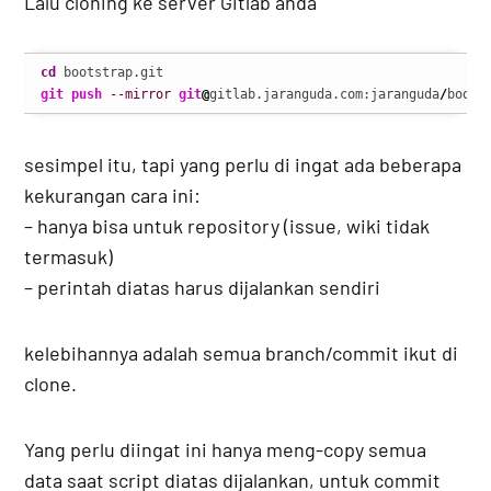
Lalu cloning ke server Gitlab anda
cd
git push
--mirror
git
@
gitlab.jaranguda.com:jaranguda
/
boots
sesimpel itu, tapi yang perlu di ingat ada beberapa
kekurangan cara ini:
– hanya bisa untuk repository (issue, wiki tidak
termasuk)
– perintah diatas harus dijalankan sendiri
kelebihannya adalah semua branch/commit ikut di
clone.
Yang perlu diingat ini hanya meng-copy semua
data saat script diatas dijalankan, untuk commit