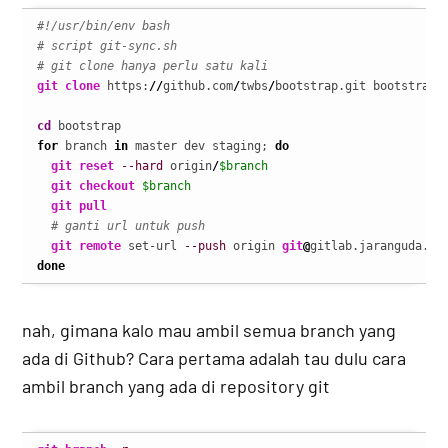
#!/usr/bin/env bash
# script git-sync.sh
# git clone hanya perlu satu kali
git clone
 https:
//
github.com
/
twbs
/
bootstrap.git bootstrap

cd
for
 branch 
in
 master dev staging; 
do
git reset
--hard
 origin
/
$branch
git checkout
$branch
git pull
# ganti url untuk push
git remote
 set-url 
--push
 origin 
git
@
gitlab.jaranguda.co
done
nah, gimana kalo mau ambil semua branch yang
ada di Github? Cara pertama adalah tau dulu cara
ambil branch yang ada di repository git