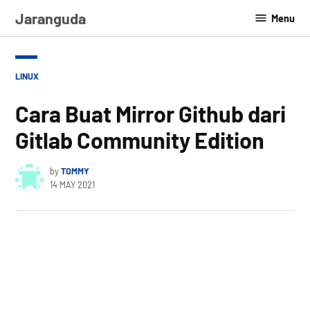
Skip
Jaranguda
Menu
to
content
POSTED
LINUX
IN
Cara Buat Mirror Github dari
Gitlab Community Edition
by
TOMMY
14 MAY 2021