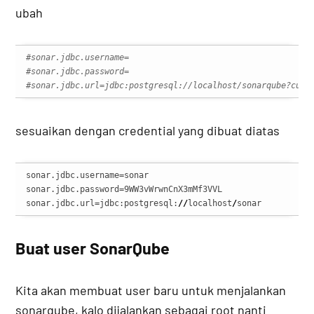
ubah
#sonar.jdbc.username=
#sonar.jdbc.password=
#sonar.jdbc.url=jdbc:postgresql://localhost/sonarqube?curr
sesuaikan dengan credential yang dibuat diatas
sonar.jdbc.username=sonar

sonar.jdbc.password=9WW3vWrwnCnX3mMf3VVL

sonar.jdbc.url=jdbc:postgresql:
//
localhost
/
sonar
Buat user SonarQube
Kita akan membuat user baru untuk menjalankan
sonarqube, kalo dijalankan sebagai root nanti