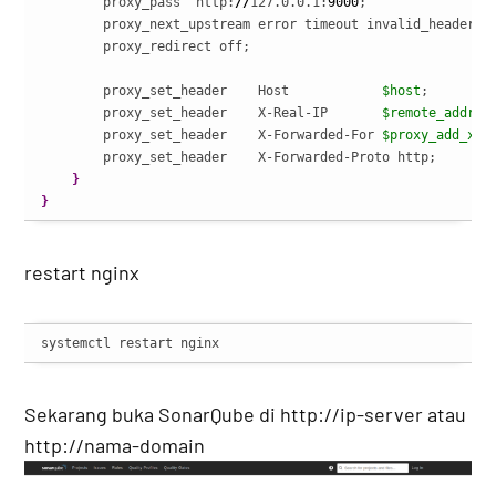
        proxy_pass  http:
//
127.0.0.1:
9000
;

        proxy_next_upstream error timeout invalid_header ht
        proxy_redirect off;

        proxy_set_header    Host            
$host
;

        proxy_set_header    X-Real-IP       
$remote_addr
;

        proxy_set_header    X-Forwarded-For 
$proxy_add_x_f
        proxy_set_header    X-Forwarded-Proto http;

}
}
restart nginx
systemctl restart nginx
Sekarang buka SonarQube di http://ip-server atau
http://nama-domain