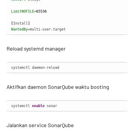
LimitNOFILE
=
65536
[
Install
]
WantedBy
=multi-user.target
Reload systemd manager
systemctl daemon-reload
Aktifkan daemon SonarQube waktu booting
systemctl 
enable
 sonar
Jalankan service SonarQube