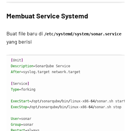
Membuat Service Systemd
Buat file baru di
/etc/systemd/system/sonar.service
yang berisi
[
Unit
]
Description
After
=syslog.target network.target

[
Service
]
Type
=forking

ExecStart
=
/
opt
/
sonarqube
/
bin
/
linux-x86-
64
/
ExecStop
=
/
opt
/
sonarqube
/
bin
/
linux-x86-
64
/
sonar.sh stop

User
Group
Restart
=always
