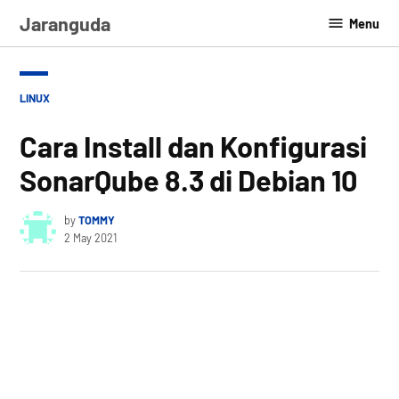
Skip
Jaranguda
Menu
to
content
POSTED
LINUX
IN
Cara Install dan Konfigurasi
SonarQube 8.3 di Debian 10
by
TOMMY
2 May 2021