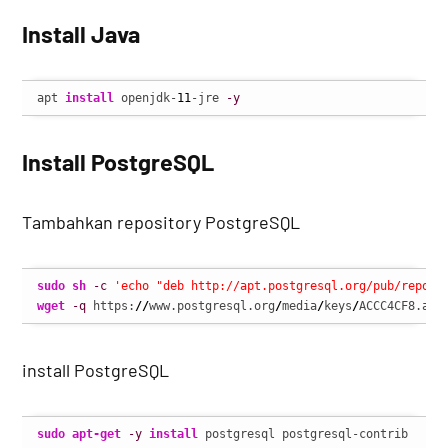
Install Java
apt 
install
 openjdk-
11
-jre 
-y
Install PostgreSQL
Tambahkan repository PostgreSQL
sudo
sh
-c
'echo "deb http://apt.postgresql.org/pub/repos/
wget
-q
 https:
//
www.postgresql.org
/
media
/
keys
/
ACCC4CF8.asc
install PostgreSQL
sudo
apt-get
-y
install
 postgresql postgresql-contrib