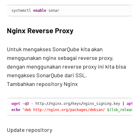
systemctl 
enable
 sonar
Nginx Reverse Proxy
Untuk mengakses SonarQube kita akan
menggunakan nginx sebagai reverse proxy,
dengan menggunakan reverse proxy ini kita bisa
mengakses SonarQube dari SSL.
Tambahkan repository Nginx
wget
-qO
 - http:
//
nginx.org
/
keys
/
nginx_signing.key 
|
apt-k
echo
"deb http://nginx.org/packages/debian/ 
$(lsb_release 
Update repository