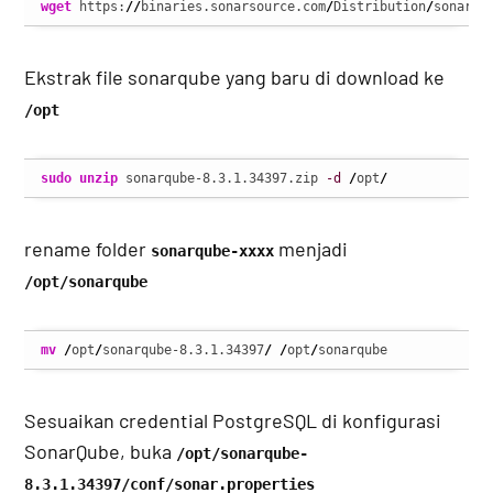
wget
 https:
//
binaries.sonarsource.com
/
Distribution
/
sonarqu
Ekstrak file sonarqube yang baru di download ke
/opt
sudo
unzip
 sonarqube-8.3.1.34397.zip 
-d
/
opt
/
rename folder
menjadi
sonarqube-xxxx
/opt/sonarqube
mv
/
opt
/
sonarqube-8.3.1.34397
/
/
opt
/
sonarqube
Sesuaikan credential PostgreSQL di konfigurasi
SonarQube, buka
/opt/sonarqube-
8.3.1.34397/conf/sonar.properties