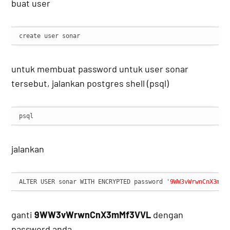
buat user
create user sonar
untuk membuat password untuk user sonar
tersebut, jalankan postgres shell (psql)
psql
jalankan
ALTER USER sonar WITH ENCRYPTED password 
'9WW3vWrwnCnX3mMf
ganti
9WW3vWrwnCnX3mMf3VVL
dengan
password anda.