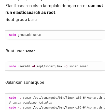
Elasticsearch akan komplain dengan error
can not
run elasticsearch as root
.
Buat group baru
sudo
 groupadd sonar
Buat user
sonar
sudo
 useradd 
-d
/
opt
/
sonarqube
/
-g
 sonar sonar
Jalankan sonarqube
sudo
-u
 sonar 
/
opt
/
sonarqube
/
bin
/
linux-x86-
64
/
# untuk mendebug jalankan
sudo
-u
 sonar 
/
opt
/
sonarqube
/
bin
/
linux-x86-
64
/
sonar.sh con