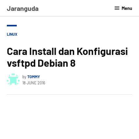
Skip
Jaranguda
Menu
to
content
POSTED
LINUX
IN
Cara Install dan Konfigurasi
vsftpd Debian 8
by
TOMMY
18 JUNE 2016