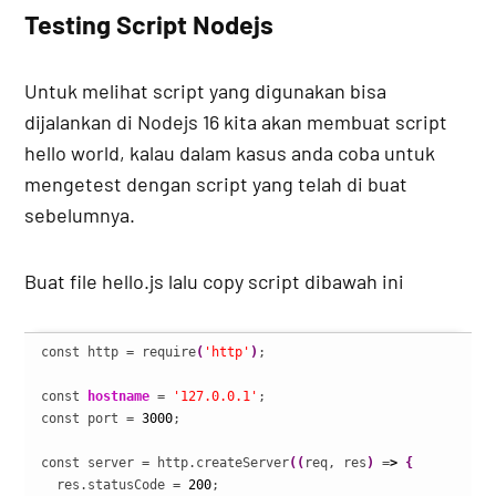
Testing Script Nodejs
Untuk melihat script yang digunakan bisa
dijalankan di Nodejs 16 kita akan membuat script
hello world, kalau dalam kasus anda coba untuk
mengetest dengan script yang telah di buat
sebelumnya.
Buat file hello.js lalu copy script dibawah ini
const http = require
(
'http'
)
;

const 
hostname
 = 
'127.0.0.1'
;

const port = 
3000
;

const server = http.createServer
(
(
req, res
)
 =
>
{
  res.statusCode = 
200
;
