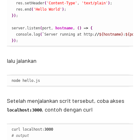
  res.setHeader
(
'Content-Type'
, 
'text/plain'
)
;

  res.end
(
'Hello World'
)
}
)
;

server.listen
(
port, 
hostname
, 
(
)
 =
>
{
  console.log
(
`
Server running at http:
//
${hostname}
:
${port
}
)
;
lalu jalankan
node hello.js
Setelah menjalankan scrit tersebut, coba akses
, contoh dengan curl
localhost:3000
curl localhost:
3000
# output