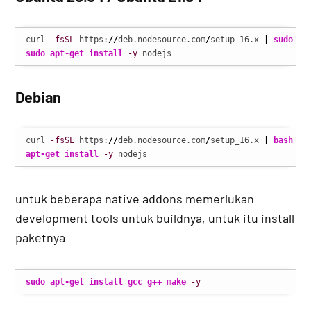
curl 
-fsSL
 https:
//
deb.nodesource.com
/
setup_16.x 
|
sudo
-E
sudo
apt-get install
-y
 nodejs
Debian
curl 
-fsSL
 https:
//
deb.nodesource.com
/
setup_16.x 
|
bash
apt-get install
-y
 nodejs
untuk beberapa native addons memerlukan
development tools untuk buildnya, untuk itu install
paketnya
sudo
apt-get install
gcc
g++
make
-y