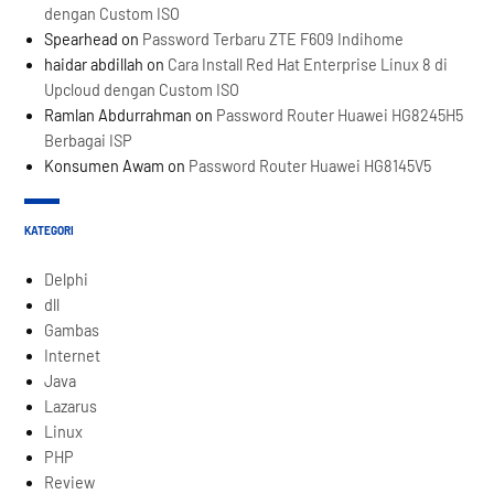
dengan Custom ISO
Spearhead
on
Password Terbaru ZTE F609 Indihome
haidar abdillah
on
Cara Install Red Hat Enterprise Linux 8 di
Upcloud dengan Custom ISO
Ramlan Abdurrahman
on
Password Router Huawei HG8245H5
Berbagai ISP
Konsumen Awam
on
Password Router Huawei HG8145V5
KATEGORI
Delphi
dll
Gambas
Internet
Java
Lazarus
Linux
PHP
Review