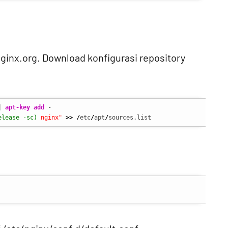
 nginx.org. Download konfigurasi repository
|
apt-key add
elease -sc)
 nginx"
>>
/
etc
/
apt
/
sources.list