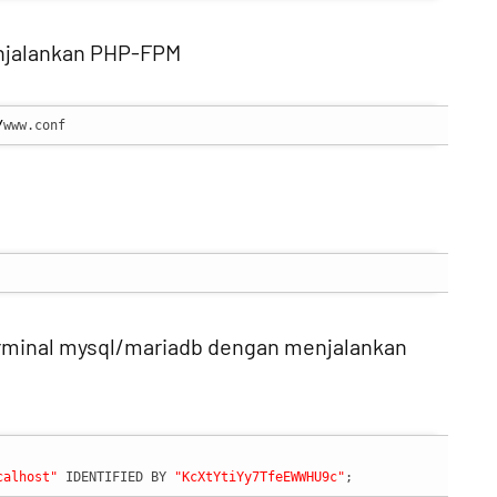
enjalankan PHP-FPM
/
www.conf
terminal mysql/mariadb dengan menjalankan
calhost"
 IDENTIFIED BY 
"KcXtYtiYy7TfeEWWHU9c"
;