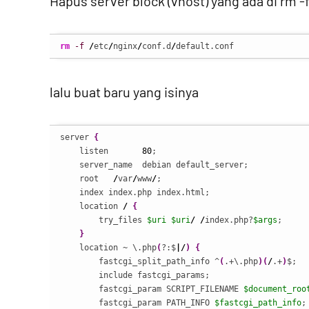
Hapus server block (vhost) yang ada di rm -
rm
-f
/
etc
/
nginx
/
conf.d
/
default.conf
lalu buat baru yang isinya
server 
{
    listen       
80
;

    server_name  debian default_server;

    root   
/
var
/
www
/
;

    index index.php index.html;

    location 
/
{
        try_files 
$uri
$uri
/
/
index.php?
$args
;

}
    location ~ \.php
(
?:$
|/
)
{
        fastcgi_split_path_info ^
(
.+\.php
)
(
/
.+
)
$;

        include fastcgi_params;

        fastcgi_param SCRIPT_FILENAME 
$document_roo
        fastcgi_param PATH_INFO 
$fastcgi_path_info
;
