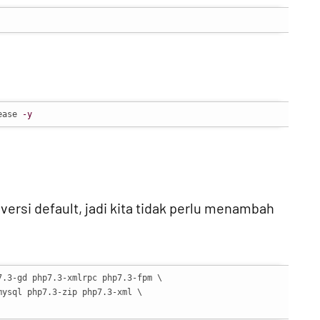
ease 
-y
versi default, jadi kita tidak perlu menambah
.3-gd php7.3-xmlrpc php7.3-fpm \

ysql php7.3-zip php7.3-xml \
