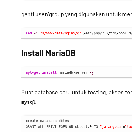
ganti user/group yang digunakan untuk m
sed
-i
"s/www-data/nginx/g"
/
etc
/
php
/
7.3
/
fpm
/
pool.d
Install MariaDB
apt-get install
 mariadb-server 
-y
Buat database baru untuk testing, akses 
mysql
create database dbtest;

GRANT ALL PRIVILEGES ON dbtest.
*
 TO 
"jaranguda"
@
"lo