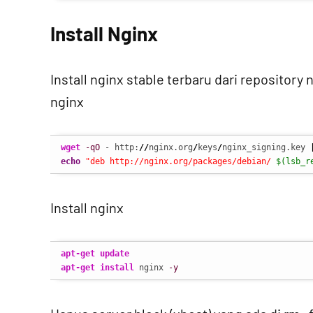
Install Nginx
Install nginx stable terbaru dari repository
nginx
wget
-qO
 - http:
//
nginx.org
/
keys
/
nginx_signing.key 
echo
"deb http://nginx.org/packages/debian/ 
$(lsb_r
Install nginx
apt-get update
apt-get install
 nginx 
-y