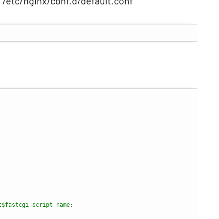
f /etc/nginx/conf.d/default.conf
t
$fastcgi_script_name
;
