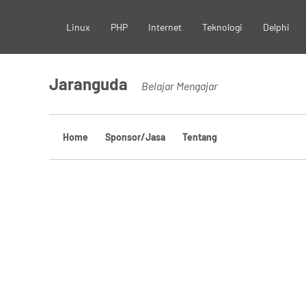
Skip
Linux
PHP
Internet
Teknologi
Delphi
to
content
Jaranguda
Belajar Mengajar
Home
Sponsor/Jasa
Tentang