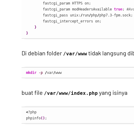
        fastcgi_param HTTPS on;

        fastcgi_param modHeadersAvailable 
true
; 
#Av
        fastcgi_pass unix:
/
run
/
php
/
php7.3-fpm.sock;

        fastcgi_intercept_errors on;

}
}
Di debian folder
tidak langsung d
/var/www
mkdir
-p
/
var
/
www
buat file
yang isinya
/var/www/index.php
<
?php

phpinfo
(
)
;