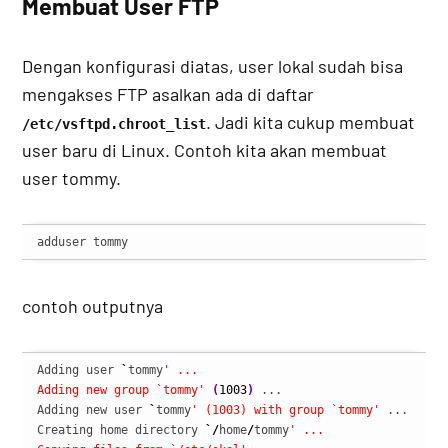
Membuat User FTP
Dengan konfigurasi diatas, user lokal sudah bisa
mengakses FTP asalkan ada di daftar
. Jadi kita cukup membuat
/etc/vsftpd.chroot_list
user baru di Linux. Contoh kita akan membuat
user tommy.
adduser tommy
contoh outputnya
Adding user 
`
tommy
' ...

Adding new group `tommy'
(
1003
)
 ...

Adding new user 
`
tommy
' (1003) with group `tommy'
 ...

Creating home directory 
`/
home
/
tommy
' ...
