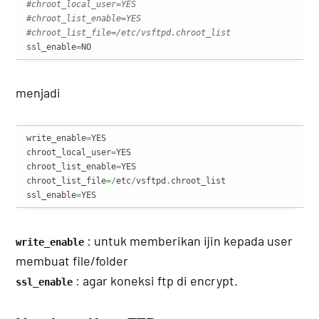
#chroot_local_user=YES
#chroot_list_enable=YES
#chroot_list_file=/etc/vsftpd.chroot_list
ssl_enable
=
NO
menjadi
write_enable
=
YES

chroot_local_user
=
YES

chroot_list_enable
=
YES

chroot_list_file
=/
etc
/
vsftpd
.
chroot_list

ssl_enable
=
YES
: untuk memberikan ijin kepada user
write_enable
membuat file/folder
: agar koneksi ftp di encrypt.
ssl_enable