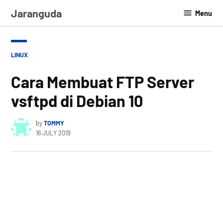
Skip
Jaranguda
Menu
to
content
POSTED
LINUX
IN
Cara Membuat FTP Server
vsftpd di Debian 10
by
TOMMY
16 JULY 2019