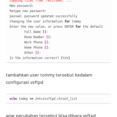
Copying files from `/etc/skel'
 ...

New password: 

Retype new password: 

passwd: password updated successfully

Changing the user information 
for
 tommy

Enter the new value, or press ENTER 
for
 the default

	Full Name 
[
]
: 

	Room Number 
[
]
: 

	Work Phone 
[
]
: 

	Home Phone 
[
]
: 

	Other 
[
]
: 

Is the information correct? 
[
Y
/
n
]
tambahkan user tommy tersebut kedalam
configurasi vsftpd
echo
 tommy 
>>
/
etc
/
vsftpd.chroot_list
agar perubahan tersebut bisa dibaca vsftpd