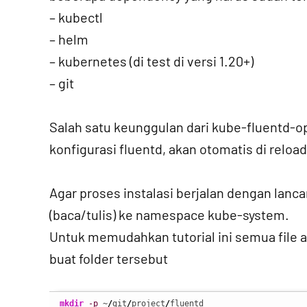
– kubectl
– helm
– kubernetes (di test di versi 1.20+)
– git
Salah satu keunggulan dari kube-fluentd-op
konfigurasi fluentd, akan otomatis di reload
Agar proses instalasi berjalan dengan lanca
(baca/tulis) ke namespace kube-system.
Untuk memudahkan tutorial ini semua file a
buat folder tersebut
mkdir
-p
 ~
/
git
/
project
/
fluentd