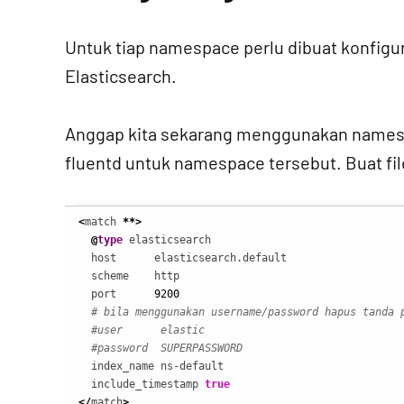
Untuk tiap namespace perlu dibuat konfigura
Elasticsearch.
Anggap kita sekarang menggunakan name
fluentd untuk namespace tersebut. Buat fi
<
match 
**>
@
type
 elasticsearch

  host      elasticsearch.default

  scheme    http

  port      
9200
# bila menggunakan username/password hapus tanda 
#user      elastic
#password  SUPERPASSWORD
  index_name ns-default

  include_timestamp 
true
</
match
>