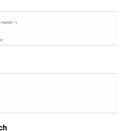
-router \

or
ch