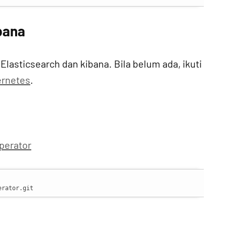
ibana
Elasticsearch dan kibana. Bila belum ada, ikuti
bernetes
.
perator
erator.git