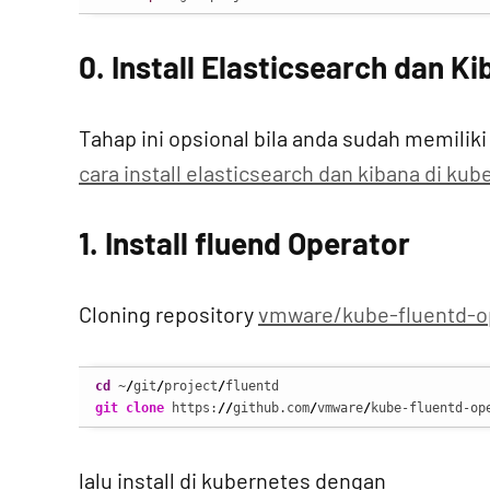
0. Install Elasticsearch dan K
Tahap ini opsional bila anda sudah memiliki 
cara install elasticsearch dan kibana di ku
1. Install fluend Operator
Cloning repository
vmware/kube-fluentd-o
cd
 ~
/
git
/
project
/
git clone
 https:
//
github.com
/
vmware
/
kube-fluentd-op
lalu install di kubernetes dengan