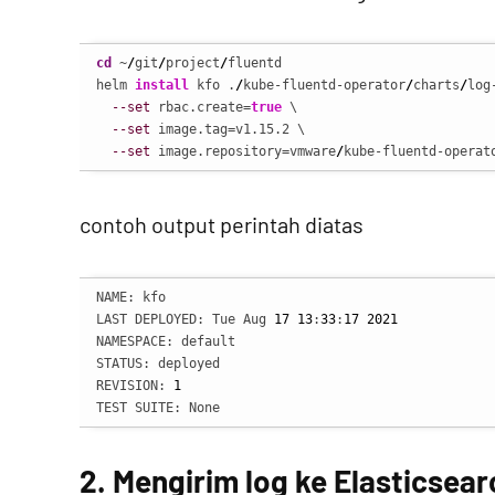
cd
 ~
/
git
/
project
/
fluentd

helm 
install
 kfo .
/
kube-fluentd-operator
/
charts
/
log
--set
 rbac.create=
true
 \

--set
 image.tag=v1.15.2 \

--set
 image.repository=vmware
/
kube-fluentd-operat
contoh output perintah diatas
NAME: kfo

LAST DEPLOYED: Tue Aug 
17
13
:
33
:
17
2021
NAMESPACE: default

STATUS: deployed

REVISION: 
1
TEST SUITE: None
2. Mengirim log ke Elasticsear