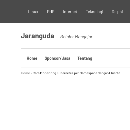
Skip
Linux
PHP
Internet
Teknologi
Delphi
to
content
Jaranguda
Belajar Mengajar
Home
Sponsor/Jasa
Tentang
Home
»
Cara Monitoring Kubernetes per Namespace dengan Fluentd