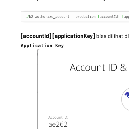
./
b2 authorize_account 
--
production 
[
accountId
]
[
ap
[accountId] [applicationKey]
bisa dilihat d
Application Key