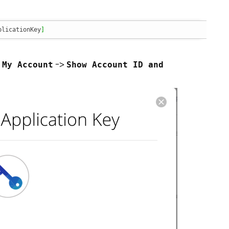
plicationKey
]
i
->
My Account
Show Account ID and