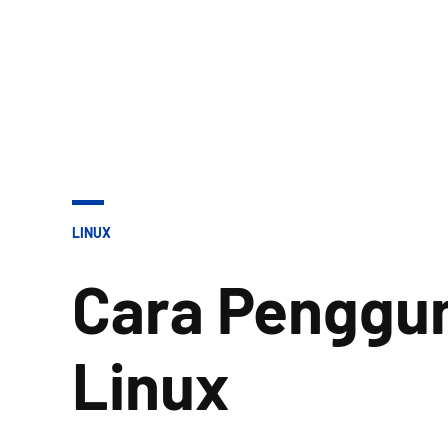
POSTED
LINUX
IN
Cara Penggun
Linux