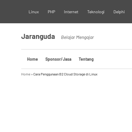
Skip
Linux
PHP
Internet
Teknologi
Delphi
to
content
Jaranguda
Belajar Mengajar
Home
Sponsor/Jasa
Tentang
Home
»
Cara Penggunaan B2 Cloud Storage di Linux