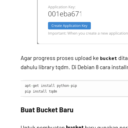
Agar progress proses upload ke
dita
bucket
dahulu library tqdm. Di Debian 8 cara install
apt
-
get install python
-
pip

pip install tqdm
Buat Bucket Baru
Untuk pembuatan
bucket
baru gunakan per