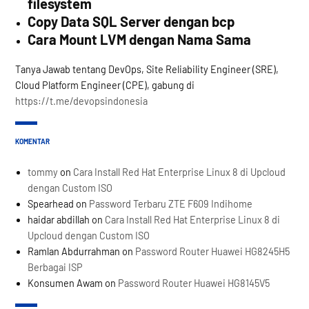
filesystem
Copy Data SQL Server dengan bcp
Cara Mount LVM dengan Nama Sama
Tanya Jawab tentang DevOps, Site Reliability Engineer (SRE),
Cloud Platform Engineer (CPE), gabung di
https://t.me/devopsindonesia
KOMENTAR
tommy
on
Cara Install Red Hat Enterprise Linux 8 di Upcloud
dengan Custom ISO
Spearhead
on
Password Terbaru ZTE F609 Indihome
haidar abdillah
on
Cara Install Red Hat Enterprise Linux 8 di
Upcloud dengan Custom ISO
Ramlan Abdurrahman
on
Password Router Huawei HG8245H5
Berbagai ISP
Konsumen Awam
on
Password Router Huawei HG8145V5