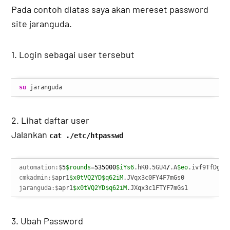
Pada contoh diatas saya akan mereset password
site jaranguda.
1. Login sebagai user tersebut
su
 jaranguda
2. Lihat daftar user
Jalankan
cat ./etc/htpasswd
automation:$
5
$rounds
=
535000
$iYs6
.hK0.5GU4
/
.A
$eo
cmkadmin:$
apr1
$x0tVQ2YD
$q62iM
jaranguda:$
apr1
$x0tVQ2YD
$q62iM
.JXqx3c1FTYF7mGs1
3. Ubah Password