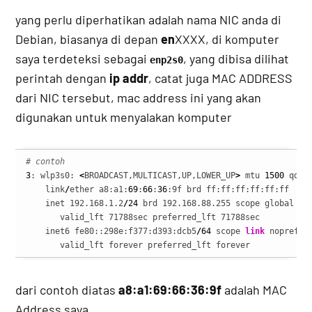
yang perlu diperhatikan adalah nama NIC anda di
Debian, biasanya di depan
en
XXXX, di komputer
saya terdeteksi sebagai
, yang dibisa dilihat
enp2s0
perintah dengan
ip addr
, catat juga MAC ADDRESS
dari NIC tersebut, mac address ini yang akan
digunakan untuk menyalakan komputer
# contoh
3
: wlp3s0: 
<
BROADCAST,MULTICAST,UP,LOWER_UP
>
 mtu 
1500
 qdis
    link
/
ether a8:a1:
69
:
66
:
36
:9f brd ff:ff:ff:ff:ff:ff

    inet 192.168.1.2
/
24
 brd 192.168.88.255 scope global dyn
       valid_lft 71788sec preferred_lft 71788sec

    inet6 fe80::298e:f377:d393:dcb5
/
64
 scope 
link
 noprefixr
       valid_lft forever preferred_lft forever
dari contoh diatas
a8:a1:69:66:36:9f
adalah MAC
Address saya.