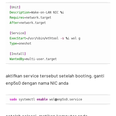
[
Unit
]
Description
=Wake-on-LAN NIC 
%
Requires
After
=network.target

[
Service
]
ExecStart
=
/
usr
/
sbin
/
ethtool 
-s
%
Type
=oneshot

[
Install
]
WantedBy
=multi-user.target
aktifkan service tersebut setelah booting, ganti
enp5s0 dengan nama NIC anda
sudo
 systemctl 
enable
 wol
@
enp5s0.service
setelah selesai, matikan komputer anda