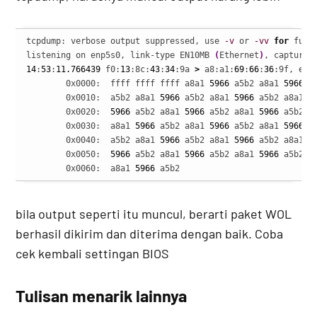
tcpdump: verbose output suppressed, use 
-v
 or 
-vv
for
 full
listening on enp5s0, link-type EN10MB 
(
Ethernet
)
, capture 
14
:
53
:
11.766439
 f0:
13
:8c:
43
:
34
:9a 
>
 a8:a1:
69
:
66
:
36
:9f, eth
	0x0000:  ffff ffff ffff a8a1 
5966
 a5b2 a8a1 
5966
  
	0x0010:  a5b2 a8a1 
5966
 a5b2 a8a1 
5966
 a5b2 a8a1  .
	0x0020:  
5966
 a5b2 a8a1 
5966
 a5b2 a8a1 
5966
 a5b2  
	0x0030:  a8a1 
5966
 a5b2 a8a1 
5966
 a5b2 a8a1 
5966
  
	0x0040:  a5b2 a8a1 
5966
 a5b2 a8a1 
5966
 a5b2 a8a1  .
	0x0050:  
5966
 a5b2 a8a1 
5966
 a5b2 a8a1 
5966
 a5b2  
	0x0060:  a8a1 
5966
 a5b2                           
bila output seperti itu muncul, berarti paket WOL
berhasil dikirim dan diterima dengan baik. Coba
cek kembali settingan BIOS
Tulisan menarik lainnya