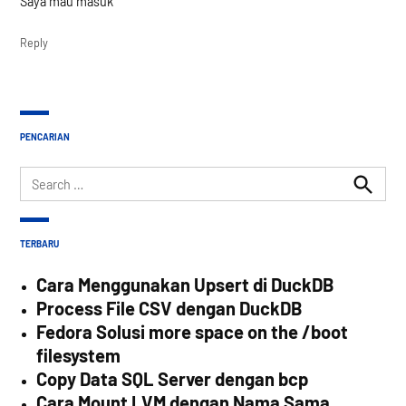
Saya mau masuk
Reply
PENCARIAN
Search
for:
Search
TERBARU
Cara Menggunakan Upsert di DuckDB
Process File CSV dengan DuckDB
Fedora Solusi more space on the /boot
filesystem
Copy Data SQL Server dengan bcp
Cara Mount LVM dengan Nama Sama