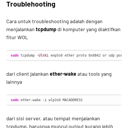
Troublehooting
Cara untuk troubleshooting adalah dengan
menjalankan
tcpdump
di komputer yang diaktifkan
fitur WOL
sudo
 tcpdump 
-UlnXi
 enp5s0 ether proto 0x0842 or udp port 
dari client jalankan
ether-wake
atau tools yang
lainnya
sudo
 ether-wake 
-i
 wlp3s0 MACADDRESS
dari sisi server, atau tempat menjalankan
tcpdump, harusnya muncul output kurang lebih