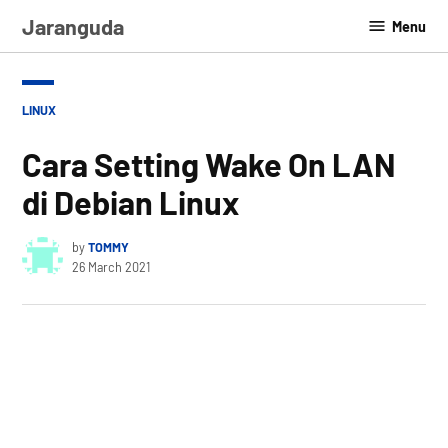
Skip
Jaranguda
Menu
to
content
POSTED
LINUX
IN
Cara Setting Wake On LAN
di Debian Linux
by
TOMMY
26 March 2021