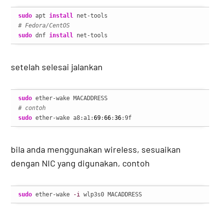
sudo
 apt 
install
# Fedora/CentOS
sudo
 dnf 
install
 net-tools
setelah selesai jalankan
sudo
# contoh
sudo
 ether-wake a8:a1:
69
:
66
:
36
:9f
bila anda menggunakan wireless, sesuaikan
dengan NIC yang digunakan, contoh
sudo
 ether-wake 
-i
 wlp3s0 MACADDRESS