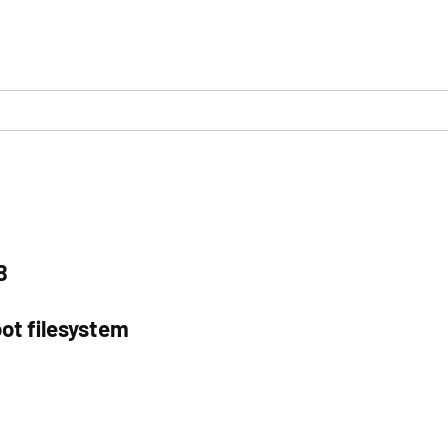
B
ot filesystem
a