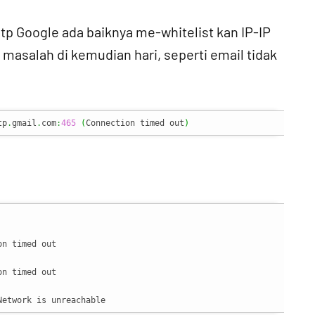
tp Google ada baiknya me-whitelist kan IP-IP
 masalah di kemudian hari, seperti email tidak
tp
.
gmail
.
com
:
465
(
Connection timed out
)
n timed out

n timed out

Network is unreachable