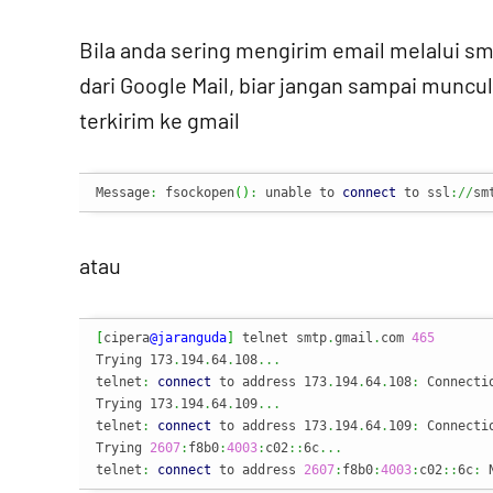
Bila anda sering mengirim email melalui sm
dari Google Mail, biar jangan sampai muncul
terkirim ke gmail
Message
:
 fsockopen
(
)
:
 unable to 
connect
 to ssl
://
sm
atau
[
cipera
@jaranguda
]
 telnet smtp
.
gmail
.
com 
465
Trying 173
.
194
.
64
.
108
...
telnet
:
connect
 to address 173
.
194
.
64
.
108
:
 Connectio
Trying 173
.
194
.
64
.
109
...
telnet
:
connect
 to address 173
.
194
.
64
.
109
:
 Connectio
Trying 
2607
:
f8b0
:
4003
:
c02
::
6c
...
telnet
:
connect
 to address 
2607
:
f8b0
:
4003
:
c02
::
6c
:
 