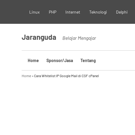
Skip
Linux
PHP
Internet
Teknologi
Delphi
to
content
Jaranguda
Belajar Mengajar
Home
Sponsor/Jasa
Tentang
Home
»
Cara Whitelist IP Google Mail di CSF cPanel