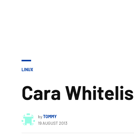
POSTED
LINUX
IN
Cara Whitelis
by
TOMMY
19 AUGUST 2013