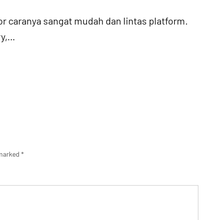
 caranya sangat mudah dan lintas platform.
ry,…
 marked
*