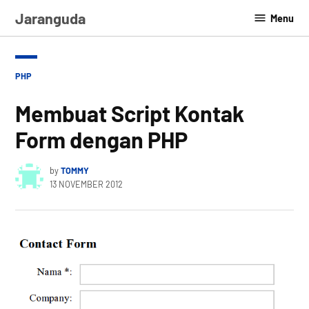
Skip
Jaranguda
Menu
to
content
POSTED
PHP
IN
Membuat Script Kontak
Form dengan PHP
by
TOMMY
13 NOVEMBER 2012