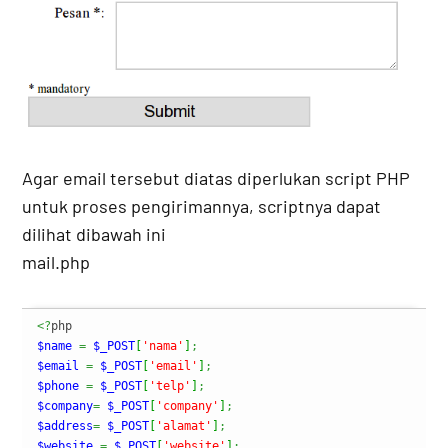
Agar email tersebut diatas diperlukan script PHP
untuk proses pengirimannya, scriptnya dapat
dilihat dibawah ini
mail.php
<?
$name
=
$_POST
[
'nama'
]
;
$email
=
$_POST
[
'email'
]
;
$phone
=
$_POST
[
'telp'
]
;
$company
=
$_POST
[
'company'
]
;
$address
=
$_POST
[
'alamat'
]
;
$website
=
$_POST
[
'website'
]
;