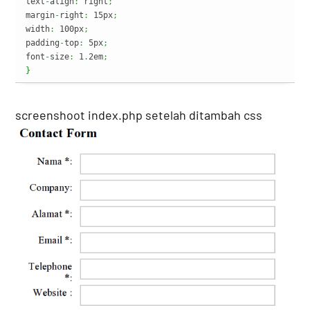
text
-
align
:
 right
;
margin
-
right
:
 15px
;
width
:
 100px
;
padding
-
top
:
 5px
;
font
-
size
:
 1
.
2em
;
}
screenshoot index.php setelah ditambah css