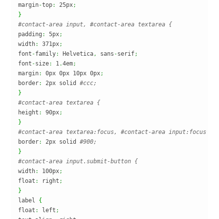
margin
-
top
:
 25px
;
}
#contact-area input, #contact-area textarea {
padding
:
 5px
;
width
:
 371px
;
font
-
family
:
 Helvetica
,
 sans
-
serif
;
font
-
size
:
 1
.
4em
;
margin
:
 0px 0px 10px 0px
;
border
:
 2px solid 
#ccc;
}
#contact-area textarea {
height
:
 90px
;
}
#contact-area textarea:focus, #contact-area input:focus {
border
:
 2px solid 
#900;
}
#contact-area input.submit-button {
width
:
 100px
;
float
:
 right
;
}
label 
{
float
:
 left
;