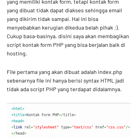
yang memiliki kontak form, tetapi kontak form
yang dibuat tidak dapat diakses sehingga email
yang dikirim tidak sampai. Hal ini bisa
menyebabkan kerugian dikedua belah pihak :).
Cukup basa-basinya, disini saya akan membagikan
script kontak form PHP yang bisa berjalan baik di
hosting.
File pertama yang akan dibuat adalah index.php
sebenarnya file ini hanya berisi syntax HTML jadi
tidak ada script PHP yang terdapat didalamnya.
<html>
<title>
Kontak Form PHP
</
title
>
<head>
<
link
 rel
=
"stylesheet"
 type
=
"text/css"
 href
=
"css.css"
/>
</
head
>