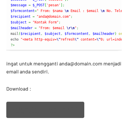
$message
=
$_POST
[
'pesan'
]
;
$formcontent
=
" From: $nama 
\n
 Email : $email 
\n
 No. Teleph
$recipient
=
"anda@domain.com"
;
$subject
=
"Kontak Form"
;
$mailheader
=
"From: $email 
\r
\n
"
;
mail
(
$recipient
,
$subject
,
$formcontent
,
$mailheader
)
or
d
echo 
"<meta http-equiv=
\"
refresh
\"
 content=
\"
0; url=index.
?>
ingat untuk mengganti anda@domain.com menjadi
email anda sendiri.
Download :
Download “Script Contact Form PHP”
email.zip – Downloaded 4428 times –