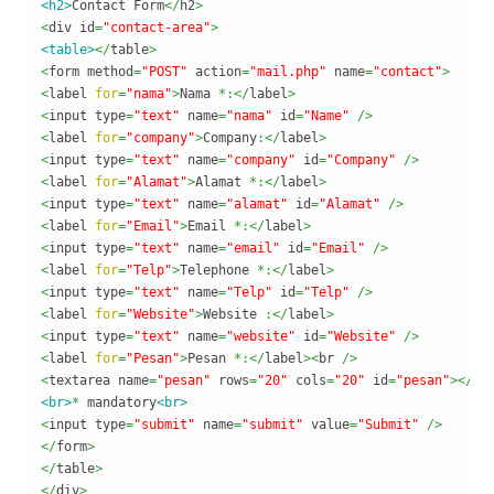
<h2>
Contact Form
</
h2
>
<
div id
=
"contact-area"
>
<table>
</
table
>
<
form method
=
"POST"
 action
=
"mail.php"
 name
=
"contact"
>
<
label 
for
=
"nama"
>
Nama 
*:</
label
>
<
input type
=
"text"
 name
=
"nama"
 id
=
"Name"
/>
<
label 
for
=
"company"
>
Company
:</
label
>
<
input type
=
"text"
 name
=
"company"
 id
=
"Company"
/>
<
label 
for
=
"Alamat"
>
Alamat 
*:</
label
>
<
input type
=
"text"
 name
=
"alamat"
 id
=
"Alamat"
/>
<
label 
for
=
"Email"
>
Email 
*:</
label
>
<
input type
=
"text"
 name
=
"email"
 id
=
"Email"
/>
<
label 
for
=
"Telp"
>
Telephone 
*:</
label
>
<
input type
=
"text"
 name
=
"Telp"
 id
=
"Telp"
/>
<
label 
for
=
"Website"
>
Website 
:</
label
>
<
input type
=
"text"
 name
=
"website"
 id
=
"Website"
/>
<
label 
for
=
"Pesan"
>
Pesan 
*:</
label
><
br 
/>
<
textarea name
=
"pesan"
 rows
=
"20"
 cols
=
"20"
 id
=
"pesan"
></
te
<br>
*
 mandatory
<br>
<
input type
=
"submit"
 name
=
"submit"
 value
=
"Submit"
/>
</
form
>
</
table
>
</
div
>