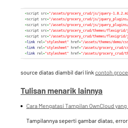
<
script src
=
"/assets/grocery_crud/js/jquery-1.8.2.m
<
script src
=
"/assets/grocery_crud/js/jquery_plugins
<
script src
=
"/assets/grocery_crud/js/jquery_plugins
<
script src
=
"/assets/grocery_crud/themes/flexigrid/
<
script src
=
"/assets/grocery_crud/themes/flexigrid/
<
link
 rel
=
"stylesheet"
 href
=
"/assets/themes/demo/cs
<
link
 rel
=
"stylesheet"
 href
=
"/assets/grocery_crud/c
<
link
 rel
=
"stylesheet"
 href
=
"/assets/grocery_crud/t
source diatas diambil dari link
contoh groc
Tulisan menarik lainnya
Cara Mengatasi Tampilan OwnCloud yang
Tampilannya seperti gambar diatas, erro