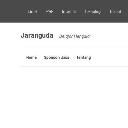
Skip
Linux
PHP
Internet
Teknologi
Delphi
to
content
Jaranguda
Belajar Mengajar
Home
Sponsor/Jasa
Tentang