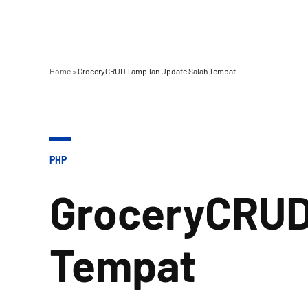
Home
»
GroceryCRUD Tampilan Update Salah Tempat
POSTED
PHP
IN
GroceryCRUD
Tempat