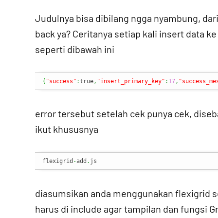
Judulnya bisa dibilang ngga nyambung, darip
back ya? Ceritanya setiap kali insert data 
seperti dibawah ini
{
"success"
:
true
,
"insert_primary_key"
:
17
,
"success_me
error tersebut setelah cek punya cek, diseb
ikut khususnya
flexigrid
-
add
.
js
diasumsikan anda menggunakan flexigrid seb
harus di include agar tampilan dan fungsi 