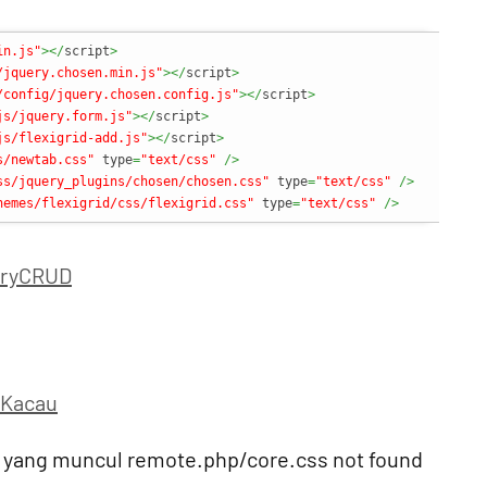
in.js"
></
script
>
/jquery.chosen.min.js"
></
script
>
/config/jquery.chosen.config.js"
></
script
>
js/jquery.form.js"
></
script
>
js/flexigrid-add.js"
></
script
>
s/newtab.css"
 type
=
"text/css"
/>
ss/jquery_plugins/chosen/chosen.css"
 type
=
"text/css"
/>
hemes/flexigrid/css/flexigrid.css"
 type
=
"text/css"
/>
eryCRUD
 Kacau
r yang muncul remote.php/core.css not found