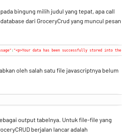
ada bingung milih judul yang tepat, apa call
ke database dari GroceryCrud yang muncul pesan
ssage"
:
"<p>Your data has been successfully stored into the datab
abkan oleh salah satu file javascriptnya belum
agai output tabelnya. Untuk file-file yang
GroceryCRUD berjalan lancar adalah