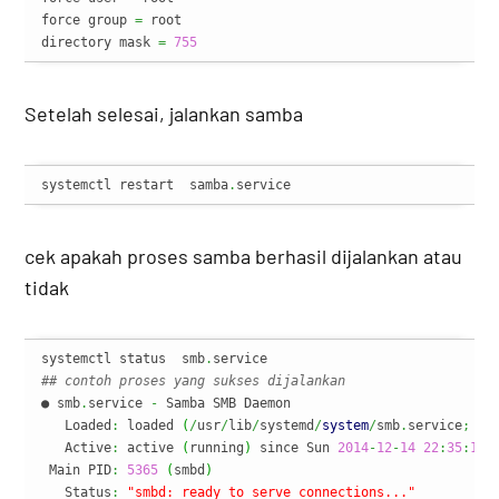
force group 
=
 root

directory mask 
=
755
Setelah selesai, jalankan samba
systemctl restart  samba
.
service
cek apakah proses samba berhasil dijalankan atau
tidak
systemctl status  smb
.
## contoh proses yang sukses dijalankan
● smb
.
service 
-
 Samba SMB Daemon

   Loaded
:
 loaded 
(
/
usr
/
lib
/
systemd
/
system
/
smb
.
service
;
 di
   Active
:
 active 
(
running
)
 since Sun 
2014
-
12
-
14
22
:
35
:
12
 
 Main PID
:
5365
(
smbd
)
   Status
:
"smbd: ready to serve connections..."