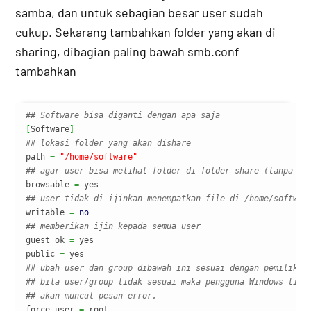
samba, dan untuk sebagian besar user sudah
cukup. Sekarang tambahkan folder yang akan di
sharing, dibagian paling bawah smb.conf
tambahkan
## Software bisa diganti dengan apa saja
[
Software
]
## lokasi folder yang akan dishare
path 
=
"/home/software"
## agar user bisa melihat folder di folder share (tanpa pe
browsable 
=
## user tidak di ijinkan menempatkan file di /home/softwar
writable 
=
no
## memberikan ijin kepada semua user 
guest ok 
=
 yes

public 
=
## ubah user dan group dibawah ini sesuai dengan pemilik f
## bila user/group tidak sesuai maka pengguna Windows tida
## akan muncul pesan error. 
force user 
=
 root
