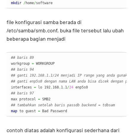
mkdir
/
home
/
software
file konfigurasi samba berada di
/etc/samba/smb.conf, buka file tersebut lalu ubah
beberapa bagian menjadi
## baris 89
workgroup 
=
## baris 94
## ganti 192.168.1.1/24 menjadi IP range yang anda gunakan
## ganti enp5s0 dengan nama LAN anda bisa dicek dengan per
interfaces 
=
 lo 192
.
168
.
1
.
1
/
24
## baris 97
max protocol 
=
## tambahkan setelah baris passdb backend = tdbsam
map
 to guest 
=
 Bad Password
contoh diatas adalah konfigurasi sederhana dari