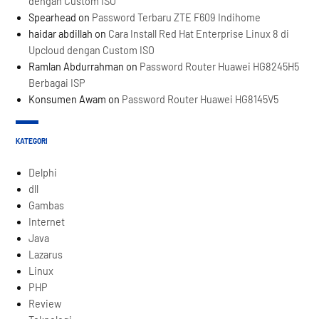
dengan Custom ISO
Spearhead
on
Password Terbaru ZTE F609 Indihome
haidar abdillah
on
Cara Install Red Hat Enterprise Linux 8 di
Upcloud dengan Custom ISO
Ramlan Abdurrahman
on
Password Router Huawei HG8245H5
Berbagai ISP
Konsumen Awam
on
Password Router Huawei HG8145V5
KATEGORI
Delphi
dll
Gambas
Internet
Java
Lazarus
Linux
PHP
Review