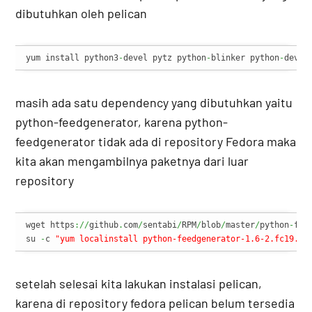
dibutuhkan oleh pelican
yum install python3
-
devel pytz python
-
blinker python
-
devel
masih ada satu dependency yang dibutuhkan yaitu
python-feedgenerator, karena python-
feedgenerator tidak ada di repository Fedora maka
kita akan mengambilnya paketnya dari luar
repository
wget https
://
github
.
com
/
sentabi
/
RPM
/
blob
/
master
/
python
-
fee
su 
-
c 
"yum localinstall python-feedgenerator-1.6-2.fc19.no
setelah selesai kita lakukan instalasi pelican,
karena di repository fedora pelican belum tersedia