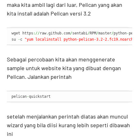
maka kita ambil lagi dari luar, Pelican yang akan
kita install adalah Pelican versi 3.2
wget https
://
raw
.
github
.
com
/
sentabi
/
RPM
/
master
/
python
-
peli
su 
-
c 
"yum localinstall python-pelican-3.2-2.fc19.noarch.r
Sebagai percobaan kita akan menggenerate
sample untuk website kita yang dibuat dengan
Pelican. Jalankan perintah
pelican
-
quickstart
setelah menjalankan perintah diatas akan muncul
wizard yang bila diisi kurang lebih seperti dibawah
ini