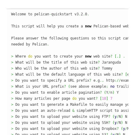
Welcome to pelican
-
quickstart v3
.
2
.
0
.
This script will help you create a 
new
 Pelican
-
based websi
Please answer the following questions so this script can ge
needed by Pelican
.
>
 Where 
do
 you want to create your 
new
 web site
?
[
.
]
.
>
 What will be the title of this web site
?
>
 Who will be the author of this web site
?
>
 What will be the default language of this web site
?
[
en
]
>
 Do you want to specify a URL prefix
?
 e
.
g
.,
 http
://
exampl
>
 What is your URL prefix
?
(
see above example
;
no
 trailing
>
 Do you want to enable article pagination
?
(
Y
/
n
)
>
 How many articles per page 
do
 you want
?
[
10
]
7
>
 Do you want to generate a Makefile to easily manage your
>
 Do you want an auto
-
reload 
&
 simpleHTTP script to assist
>
 Do you want to upload your website using FTP
?
(
y
/
N
)
>
 Do you want to upload your website using SSH
?
(
y
/
N
)
>
 Do you want to upload your website using Dropbox
?
(
y
/
N
)
>
 Do you want to upload your website using S3
?
(
y
/
N
)
 N
