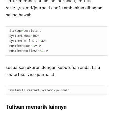
Untuk membatasi file log journalctl, edit file
/etc/systemd/journald.conf, tambahkan dibagian
paling bawah
Storage
=
persistent

SystemMaxUse
=
400M

SystemMaxFileSize
=
30M

RuntimeMaxUse
=
250M

RuntimeMaxFileSize
=
30M
sesuaikan ukuran dengan kebutuhan anda. Lalu
restart service journalctl
systemctl restart systemd
-
journald
Tulisan menarik lainnya