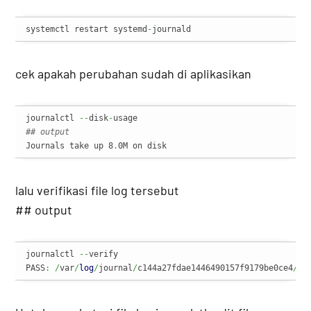
systemctl restart systemd
-
journald
cek apakah perubahan sudah di aplikasikan
journalctl 
--
disk
-
## output 
Journals take up 8
.
0M on disk
lalu verifikasi file log tersebut
## output
journalctl 
--
verify

PASS
:
/
var
/
log
/
journal
/
c144a27fdae1446490157f9179be0ce4
/
sy