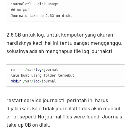
journalctl 
--
disk
-
## output 
Journals take up 2
.
6G on disk
.
2.6 GB untuk log, untuk komputer yang ukuran
hardisknya kecil hal ini tentu sangat mengganggu,
solusinya adalah menghapus file log journalctl
rm 
-
fr 
/
var
/
log
/
journal

mkdir
/
var
/
log
/
journal
restart service journalctl, perintah ini harus
dijalankan, kalo tidak journalctl tidak akan muncul
error seperti No journal files were found, Journals
take up 0B on disk.