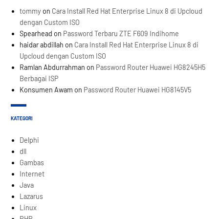
tommy
on
Cara Install Red Hat Enterprise Linux 8 di Upcloud
dengan Custom ISO
Spearhead
on
Password Terbaru ZTE F609 Indihome
haidar abdillah
on
Cara Install Red Hat Enterprise Linux 8 di
Upcloud dengan Custom ISO
Ramlan Abdurrahman
on
Password Router Huawei HG8245H5
Berbagai ISP
Konsumen Awam
on
Password Router Huawei HG8145V5
KATEGORI
Delphi
dll
Gambas
Internet
Java
Lazarus
Linux
PHP