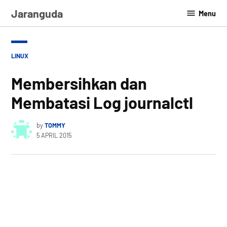
Skip
Jaranguda
Menu
to
content
POSTED
LINUX
IN
Membersihkan dan
Membatasi Log journalctl
by
TOMMY
5 APRIL 2015