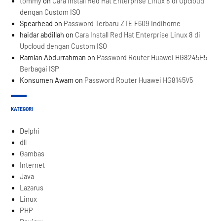
tommy
on
Cara Install Red Hat Enterprise Linux 8 di Upcloud
dengan Custom ISO
Spearhead
on
Password Terbaru ZTE F609 Indihome
haidar abdillah
on
Cara Install Red Hat Enterprise Linux 8 di
Upcloud dengan Custom ISO
Ramlan Abdurrahman
on
Password Router Huawei HG8245H5
Berbagai ISP
Konsumen Awam
on
Password Router Huawei HG8145V5
KATEGORI
Delphi
dll
Gambas
Internet
Java
Lazarus
Linux
PHP