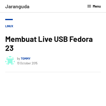
Skip
Jaranguda
Menu
to
content
POSTED
LINUX
IN
Membuat Live USB Fedora
23
by
TOMMY
13 October 2015