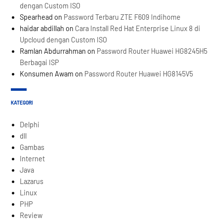
dengan Custom ISO
Spearhead
on
Password Terbaru ZTE F609 Indihome
haidar abdillah
on
Cara Install Red Hat Enterprise Linux 8 di
Upcloud dengan Custom ISO
Ramlan Abdurrahman
on
Password Router Huawei HG8245H5
Berbagai ISP
Konsumen Awam
on
Password Router Huawei HG8145V5
KATEGORI
Delphi
dll
Gambas
Internet
Java
Lazarus
Linux
PHP
Review