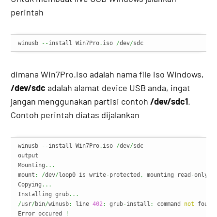
perintah
winusb 
--
install Win7Pro
.
iso 
/
dev
/
sdc
dimana Win7Pro.iso adalah nama file iso Windows,
/dev/sdc
adalah alamat device USB anda, ingat
jangan menggunakan partisi contoh
/dev/sdc1
.
Contoh perintah diatas dijalankan
winusb 
--
install Win7Pro
.
iso 
/
dev
/
sdc

output 

Mounting
...
mount
:
/
dev
/
loop0 is write
-
protected
,
 mounting read
-
only

Copying
...
Installing grub
...
/
usr
/
bin
/
winusb
:
 line 
402
:
 grub
-
install
:
 command 
not
 found

Error occured 
!