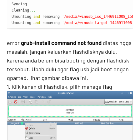
Syncing
...
Cleaning
...
Umounting 
and
 removing 
'/media/winusb_iso_1446911008_15871
Umounting 
and
 removing 
'/media/winusb_target_1446911008_15
error
grub-install command not found
diatas ngga
masalah, jangan keluarkan flashdisknya dulu,
karena anda belum bisa booting dengan flashdisk
tersebut. Ubah dulu agar flag usb jadi boot engan
gparted. lihat gambar dibawa ini.
1. Klik kanan di Flashdisk, pilih manage flag