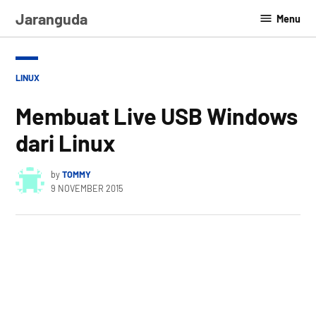
Skip
Jaranguda
Menu
to
content
POSTED
LINUX
IN
Membuat Live USB Windows
dari Linux
by
TOMMY
9 NOVEMBER 2015