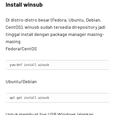
Install winsub
Di distro-distro besar (Fedora, Ubuntu, Debian,
CentOS), winusb sudah tersedia direpository jadi
tinggal install dengan package manager masing-
masing
Fedora/CentOS
yum
/
dnf install winusb
Ubuntu/Debian
apt
-
get install winusb
Untuk membuat live USB Windows jalankan