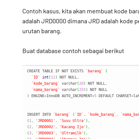
Contoh kasus, kita akan membuat kode bar
adalah JRD0000 dimana JRD adalah kode pe
urutan barang.
Buat database contoh sebagai berikut
CREATE TABLE IF NOT EXISTS 
`barang`
(
`ID`
int
(
11
)
 NOT NULL
,
`kode_barang`
 varchar
(
20
)
 NOT NULL
,
`nama_barang`
 varchar
(
255
)
)
 ENGINE
=
InnoDB AUTO_INCREMENT
=
5
 DEFAULT CHARSET
=
la
INSERT INTO 
`barang`
(
`ID`
,
`kode_barang`
,
`nama_ba
(
1
,
'JRD0001'
,
'Susu Ultra'
)
,
(
2
,
'JRD0002'
,
'Kacang Ijo'
)
,
(
3
,
'JRD0003'
,
'Ultramilk'
)
,