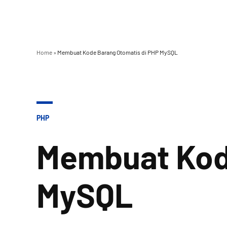
Home
»
Membuat Kode Barang Otomatis di PHP MySQL
POSTED
PHP
IN
Membuat Kod
MySQL