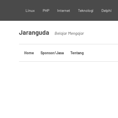
Skip
Linux
PHP
Internet
Teknologi
Delphi
to
content
Jaranguda
Belajar Mengajar
Home
Sponsor/Jasa
Tentang