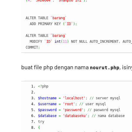
(
4
,
'JRD0004'
,
'Shampoo Ini'
)
;
ALTER TABLE 
`barang`
  ADD PRIMARY KEY 
(
`ID`
)
;
ALTER TABLE 
`barang`
  MODIFY 
`ID`
int
(
11
)
 NOT NULL AUTO_INCREMENT
,
 AUTO
COMMIT
;
buat file php dengan nama
, isi
nourut.php
<?
php
$hostname
=
'localhost'
;
//
 server mysql
$username
=
'root'
;
//
 user mysql
$password
=
'password'
;
//
 pasword mysql
$database
=
'databaseku'
;
//
 nama database
try
{