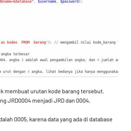
dbname=$database"
,
$username
,
$password
)
;
 as kodex  FROM  barang'
)
;
//
 mengambil nilai kode_barang terbes
 angka terbesar
004
,
 angka 
3
 adalah awal pengambilan angka
,
 dan 
4
 jumlah angka y
o
 urut dengan 
4
 angka
,
 lihat bedanya jika hanya menggunakan echo
tuk membuat urutan kode barang tersebut.
ang JRD0004 menjadi JRD dan 0004.
adalah 0005, karena data yang ada di database