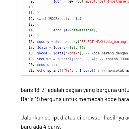
$dbh
=
new
 PDO
(
"mysql:host=$hostname;
}
catch
(
PDOException 
$e
)
{
	echo 
$e
->
getMessage
(
)
;
}
$query
=
$dbh
->
query
(
'SELECT MAX(kode_barang)
$data
=
$query
->
fetch
(
)
;
$kode
=
$data
[
'kodex'
]
;
//
 kode_barang dengan
$nourut
=
substr
(
$kode
,
3
,
4
)
;
//
 contoh JRD0
$nourut
++;
echo 
sprintf
(
"%04s"
,
$nourut
)
;
//
 mencetak 
n
baris 18-21 adalah bagian yang berguna un
Baris 19 berguna untuk memecah kode bar
Jalankan script diatas di browser hasilnya 
baru ada 4 baris.