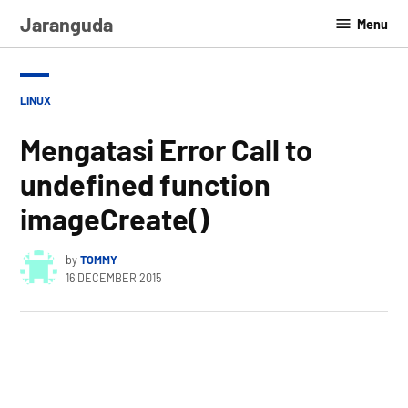
Skip
Jaranguda
Menu
to
content
POSTED
LINUX
IN
Mengatasi Error Call to
undefined function
imageCreate()
by
TOMMY
16 DECEMBER 2015