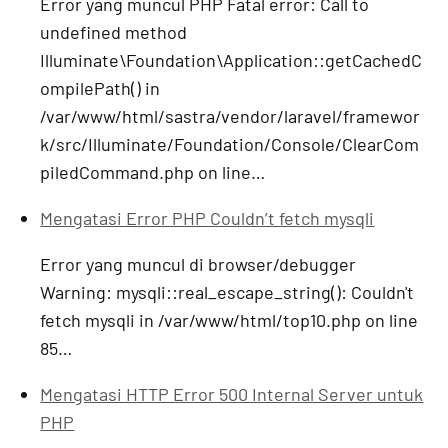
Error yang muncul PHP Fatal error: Call to
undefined method
Illuminate\Foundation\Application::getCachedC
ompilePath() in
/var/www/html/sastra/vendor/laravel/framewor
k/src/Illuminate/Foundation/Console/ClearCom
piledCommand.php on line…
Mengatasi Error PHP Couldn’t fetch mysqli
Error yang muncul di browser/debugger
Warning: mysqli::real_escape_string(): Couldn't
fetch mysqli in /var/www/html/top10.php on line
85…
Mengatasi HTTP Error 500 Internal Server untuk
PHP