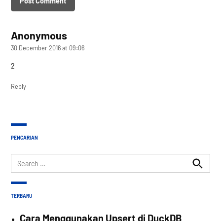
Anonymous
says:
30 December 2016 at 09:06
2
Reply
PENCARIAN
Search
for:
Search
TERBARU
Cara Menggunakan Upsert di DuckDB