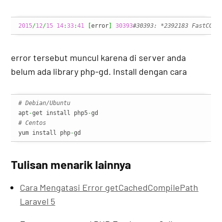
2015
/
12
/
15
14
:
33
:
41
[
error
]
30393
#30393: *2392183 FastCGI 
error tersebut muncul karena di server anda
belum ada library php-gd. Install dengan cara
# Debian/Ubuntu
apt
-
get install php5
-
# Centos
yum install php
-
gd
Tulisan menarik lainnya
Cara Mengatasi Error getCachedCompilePath
Laravel 5