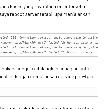
pada kasus yang saya alami error tersebut
saya reboot server tetapi lupa menjalankan
ailed (111: Connection refused) while connecting to upstream, cl
r/share/nginx/html/50x.html" failed (2: No such file or director
ailed (111: Connection refused) while connecting to upstream, cl
r/share/nginx/html/50x.html" failed (2: No such file or director
 gunakan, sengaja dihilangkan sebagian untuk
 adalah dengan menjalankan service php-fpm
bali, maka aktifkan php-fpm otomatis setiap