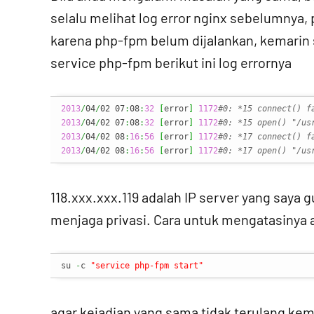
selalu melihat log error nginx sebelumnya, 
karena php-fpm belum dijalankan, kemarin 
service php-fpm berikut ini log errornya
2013
/
04
/
02 07
:
08
:
32
[
error
]
1172
#0: *15 connect() f
2013
/
04
/
02 07
:
08
:
32
[
error
]
1172
#0: *15 open() "/us
2013
/
04
/
02 08
:
16
:
56
[
error
]
1172
#0: *17 connect() f
2013
/
04
/
02 08
:
16
:
56
[
error
]
1172
#0: *17 open() "/us
118.xxx.xxx.119 adalah IP server yang saya
menjaga privasi. Cara untuk mengatasinya
su 
-
c 
"service php-fpm start"
agar kejadian yang sama tidak terulang kem