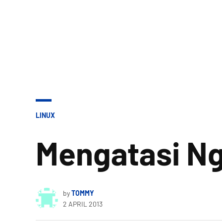
POSTED
LINUX
IN
Mengatasi Ng
by
TOMMY
2 APRIL 2013