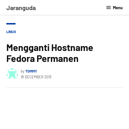
Skip
Jaranguda
Menu
to
content
POSTED
LINUX
IN
Mengganti Hostname
Fedora Permanen
by
TOMMY
18 DECEMBER 2013