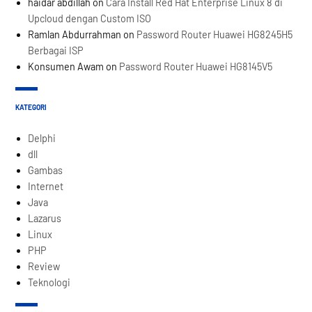
haidar abdillah
on
Cara Install Red Hat Enterprise Linux 8 di
Upcloud dengan Custom ISO
Ramlan Abdurrahman
on
Password Router Huawei HG8245H5
Berbagai ISP
Konsumen Awam
on
Password Router Huawei HG8145V5
KATEGORI
Delphi
dll
Gambas
Internet
Java
Lazarus
Linux
PHP
Review
Teknologi