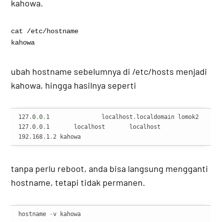
kahowa.
cat /etc/hostname

ubah hostname sebelumnya di /etc/hosts menjadi
kahowa, hingga hasilnya seperti
127
.
0
.
0
.
1		localhost
.
localdomain lomok2

127
.
0
.
0
.
1	localhost	localhost

192
.
168
.
1
.
2 kahowa
tanpa perlu reboot, anda bisa langsung mengganti
hostname, tetapi tidak permanen.
hostname 
-
v kahowa