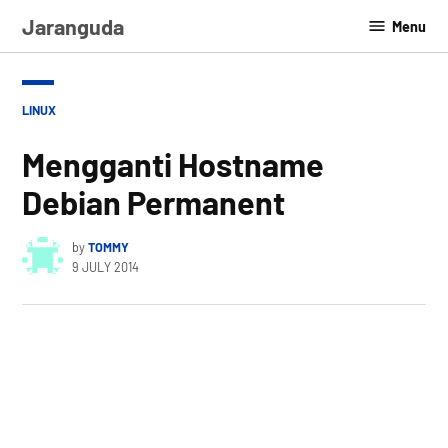
Skip
Jaranguda
Menu
to
content
POSTED
LINUX
IN
Mengganti Hostname
Debian Permanent
by
TOMMY
9 JULY 2014