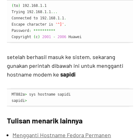
(
to
)
 192
.
168
.
1
.
1

Trying 192
.
168
.
1
.
1
...
Connected to 192
.
168
.
1
.
1
.
Escape character is 
'^]'
.
Password
:
**********
Copyright 
(
c
)
2001
-
2006
 Huawei
setelah berhasil masuk ke sistem, sekarang
gunakan perintah dibawah ini untuk mengganti
hostname modem ke
sapidi
MT882a
>
 sys hostname sapidi

sapidi
>
Tulisan menarik lainnya
Mengganti Hostname Fedora Permanen