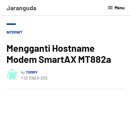
Skip
Jaranguda
Menu
to
content
POSTED
INTERNET
IN
Mengganti Hostname
Modem SmartAX MT882a
by
TOMMY
7 OCTOBER 2012