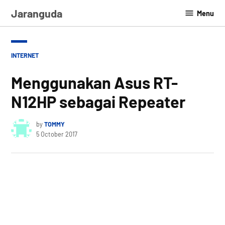
Skip
Jaranguda
Menu
to
content
POSTED
INTERNET
IN
Menggunakan Asus RT-
N12HP sebagai Repeater
by
TOMMY
5 October 2017