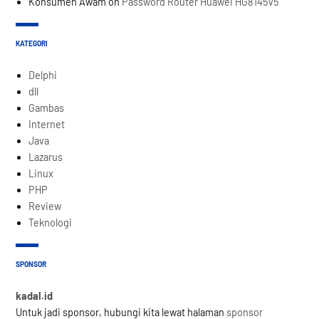
Konsumen Awam
on
Password Router Huawei HG8145V5
KATEGORI
Delphi
dll
Gambas
Internet
Java
Lazarus
Linux
PHP
Review
Teknologi
SPONSOR
kadal.id
Untuk jadi sponsor, hubungi kita lewat halaman
sponsor