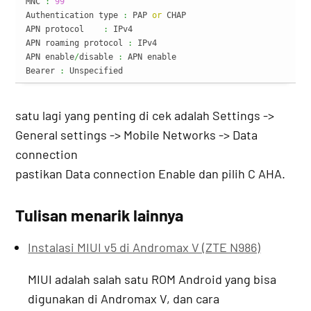
MNC 
:
99
Authentication type 
:
 PAP 
or
 CHAP

APN protocol	
:
 IPv4

APN roaming protocol 
:
 IPv4

APN enable
/
disable 
:
 APN enable

Bearer 
:
 Unspecified
satu lagi yang penting di cek adalah Settings ->
General settings -> Mobile Networks -> Data
connection
pastikan Data connection Enable dan pilih C AHA.
Tulisan menarik lainnya
Instalasi MIUI v5 di Andromax V (ZTE N986)
MIUI adalah salah satu ROM Android yang bisa
digunakan di Andromax V, dan cara