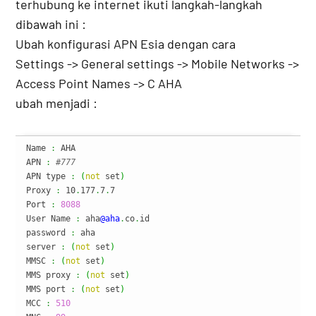
terhubung ke internet ikuti langkah-langkah
dibawah ini :
Ubah konfigurasi APN Esia dengan cara
Settings -> General settings -> Mobile Networks ->
Access Point Names -> C AHA
ubah menjadi :
Name 
:
 AHA

APN 
:
#777
APN type 
:
(
not
 set
)
Proxy 
:
 10
.
177
.
7
.
7

Port 
:
8088
User Name 
:
 aha
@aha
.
co
.
id

password 
:
 aha

server 
:
(
not
 set
)
MMSC 
:
(
not
 set
)
MMS proxy 
:
(
not
 set
)
MMS port 
:
(
not
 set
)
MCC 
:
510