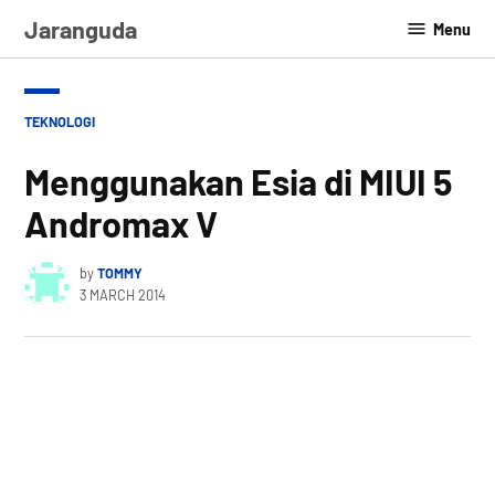
Skip
Jaranguda
Menu
to
content
POSTED
TEKNOLOGI
IN
Menggunakan Esia di MIUI 5
Andromax V
by
TOMMY
3 MARCH 2014