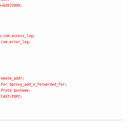
=63072000;

.com.access_log;

com.error_log;

emote_addr;

For $proxy_add_x_forwarded_for;

Proto $scheme;

CAST:PORT;
