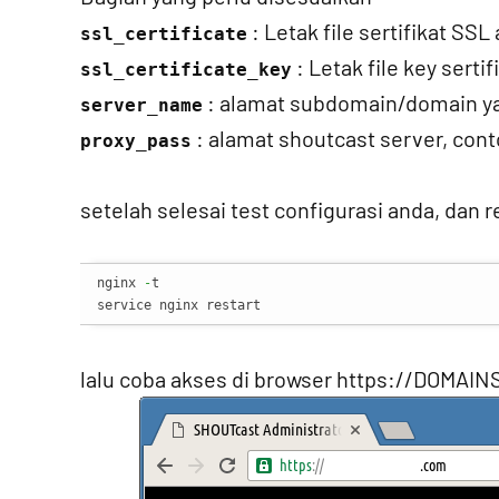
: Letak file sertifikat SSL
ssl_certificate
: Letak file key serti
ssl_certificate_key
: alamat subdomain/domain y
server_name
: alamat shoutcast server, con
proxy_pass
setelah selesai test configurasi anda, dan r
nginx 
-
t

service nginx restart
lalu coba akses di browser https://DOMAI