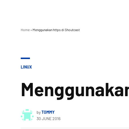
Home
»
Menggunakan https di Shoutcast
POSTED
LINUX
IN
Menggunakan 
by
TOMMY
30 JUNE 2016