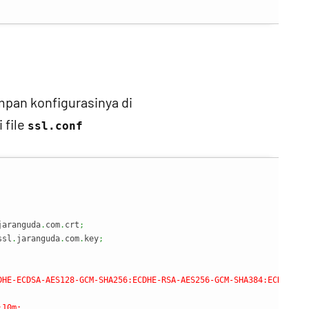
mpan konfigurasinya di
i file
ssl.conf
jaranguda
.
com
.
crt
;
ssl
.
jaranguda
.
com
.
key
;
DHE-ECDSA-AES128-GCM-SHA256:ECDHE-RSA-AES256-GCM-SHA384:ECDHE-ECD
10m;
