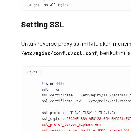
apt
-
get install nginx
Setting SSL
Untuk reverse proxy ssl ini kita akan menyi
, berikut ini is
/etc/nginx/conf.d/ssl.conf
server 
{
listen
443
;
        ssl    on
;
        ssl_certificate    
/
etc
/
nginx
/
ssl
/
radiossl
.
        ssl_certificate_key    
/
etc
/
nginx
/
ssl
/
radio
        ssl_protocols TLSv1 TLSv1
.
1 TLSv1
.
2
;
        ssl_ciphers 
'ECDHE-RSA-AES128-GCM-SHA256:EC
        ssl_prefer_server_ciphers on;

        ssl_session_cache  builtin:1000  shared:SSL: