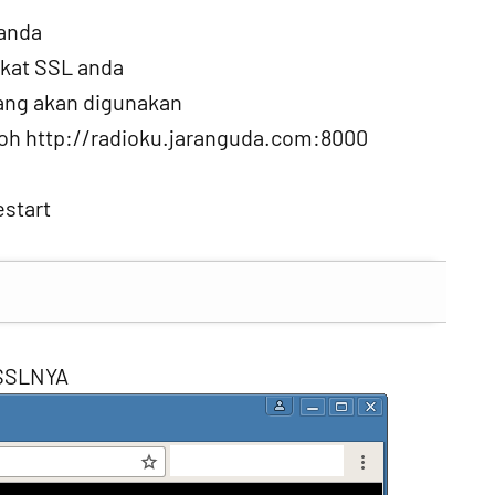
 anda
fikat SSL anda
ang akan digunakan
toh http://radioku.jaranguda.com:8000
estart
NSSLNYA