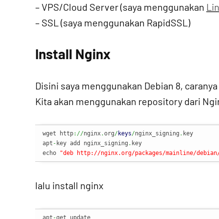
– VPS/Cloud Server (saya menggunakan
Li
– SSL (saya menggunakan RapidSSL)
Install Nginx
Disini saya menggunakan Debian 8, caranya
Kita akan menggunakan repository dari Ng
wget http
://
nginx
.
org
/
keys
/
nginx_signing
.
key

apt
-
key add nginx_signing
.
key

echo 
"deb http://nginx.org/packages/mainline/debian
lalu install nginx
apt
-
get update
