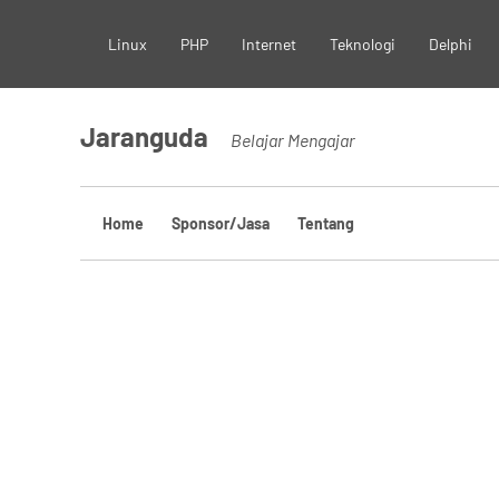
Skip
Linux
PHP
Internet
Teknologi
Delphi
to
content
Jaranguda
Belajar Mengajar
Home
Sponsor/Jasa
Tentang