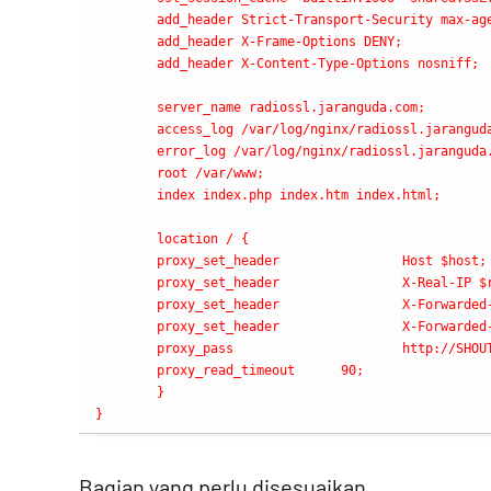
        add_header Strict-Transport-Security max-age
        add_header X-Frame-Options DENY;

        add_header X-Content-Type-Options nosniff;

        server_name radiossl.jaranguda.com;

        access_log /var/log/nginx/radiossl.jaranguda
        error_log /var/log/nginx/radiossl.jaranguda.
        root /var/www;

        index index.php index.htm index.html;

        location / {

        proxy_set_header                Host $host;

        proxy_set_header                X-Real-IP $r
        proxy_set_header                X-Forwarded-
        proxy_set_header                X-Forwarded-
        proxy_pass                      http://SHOUT
        proxy_read_timeout      90;

        }

}
Bagian yang perlu disesuaikan