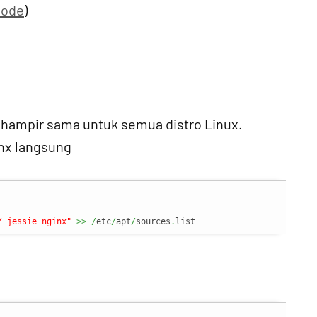
node
)
 hampir sama untuk semua distro Linux.
inx langsung
/ jessie nginx"
>>
/
etc
/
apt
/
sources
.
list