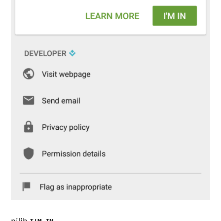
pilih
.