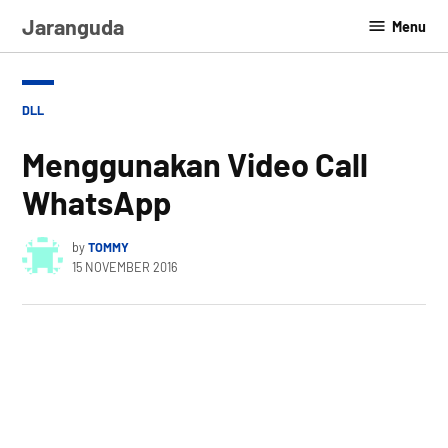
Skip
Jaranguda
Menu
to
content
POSTED
DLL
IN
Menggunakan Video Call
WhatsApp
by
TOMMY
15 NOVEMBER 2016