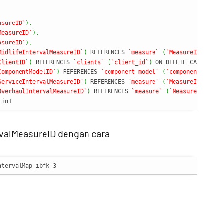
asureID`
)
,
MeasureID`
)
,
asureID`
)
,
MidlifeIntervalMeasureID`
)
 REFERENCES 
`measure`
(
`MeasureID`
)
 ON
ClientID`
)
 REFERENCES 
`clients`
(
`client_id`
)
 ON DELETE CASCADE 
ComponentModelID`
)
 REFERENCES 
`component_model`
(
`component_mode
ServiceIntervalMeasureID`
)
 REFERENCES 
`measure`
(
`MeasureID`
)
 ON
OverhaulIntervalMeasureID`
)
 REFERENCES 
`measure`
(
`MeasureID`
)
tin1
rvalMeasureID dengan cara
ntervalMap_ibfk_3