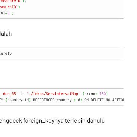
lMeasureID`
)
,
easureID`
)
ENT
=
3
;
dalah
sureID
l-dce_85'
 to 
'./fokus/ServIntervalMap'
(
errno
:
150
)
EY 
(
country_id
)
 REFERENCES country 
(
id
)
 ON DELETE NO ACTION ON U
engecek foreign_keynya terlebih dahulu