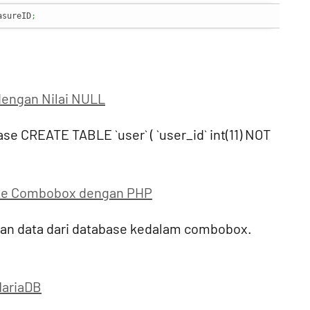
asureID
;
 dengan Nilai NULL
se CREATE TABLE `user` ( `user_id` int(11) NOT
 ke Combobox dengan PHP
ilkan data dari database kedalam combobox.
MariaDB