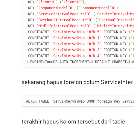
 KEY 
`ClientID`
(
`ClientID`
)
,
 KEY 
`ComponentModelID`
(
`ComponentModelID`
)
,
 KEY 
`ServiceIntervalMeasureID`
(
`ServiceIntervalMe
 KEY 
`OverhaulIntervalMeasureID`
(
`OverhaulInterval
 KEY 
`MidlifeIntervalMeasureID`
(
`MidlifeIntervalMe
 CONSTRAINT 
`ServIntervalMap_ibfk_5`
 FOREIGN KEY 
(
`
 CONSTRAINT 
`ServIntervalMap_ibfk_1`
 FOREIGN KEY 
(
`
 CONSTRAINT 
`ServIntervalMap_ibfk_2`
 FOREIGN KEY 
(
`
 CONSTRAINT 
`ServIntervalMap_ibfk_3`
 FOREIGN KEY 
(
`
 CONSTRAINT 
`ServIntervalMap_ibfk_4`
 FOREIGN KEY 
(
`
)
 ENGINE
=
InnoDB AUTO_INCREMENT
=
3
 DEFAULT CHARSET
=
la
sekarang hapus foreign colum ServiceInte
ALTER TABLE  ServIntervalMap DROP foreign key ServI
terakhir hapus kolom tersebut dari table