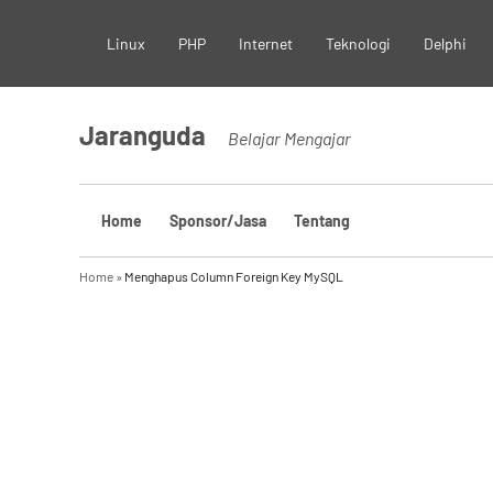
Skip
Linux
PHP
Internet
Teknologi
Delphi
to
content
Jaranguda
Belajar Mengajar
Home
Sponsor/Jasa
Tentang
Home
»
Menghapus Column Foreign Key MySQL