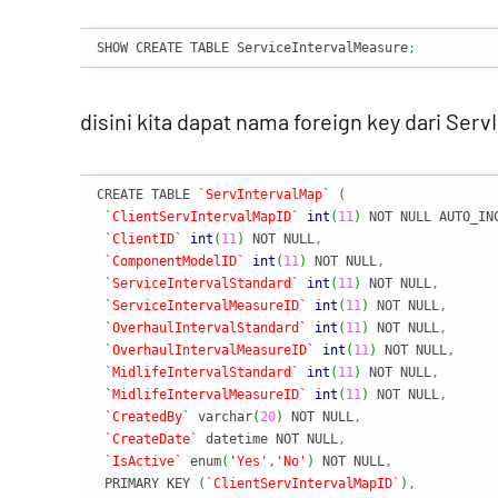
SHOW CREATE TABLE ServiceIntervalMeasure
;
disini kita dapat nama foreign key dari Serv
CREATE TABLE 
`ServIntervalMap`
(
`ClientServIntervalMapID`
int
(
11
)
 NOT NULL AUTO_IN
`ClientID`
int
(
11
)
 NOT NULL
,
`ComponentModelID`
int
(
11
)
 NOT NULL
,
`ServiceIntervalStandard`
int
(
11
)
 NOT NULL
,
`ServiceIntervalMeasureID`
int
(
11
)
 NOT NULL
,
`OverhaulIntervalStandard`
int
(
11
)
 NOT NULL
,
`OverhaulIntervalMeasureID`
int
(
11
)
 NOT NULL
,
`MidlifeIntervalStandard`
int
(
11
)
 NOT NULL
,
`MidlifeIntervalMeasureID`
int
(
11
)
 NOT NULL
,
`CreatedBy`
 varchar
(
20
)
 NOT NULL
,
`CreateDate`
 datetime NOT NULL
,
`IsActive`
 enum
(
'Yes'
,
'No'
)
 NOT NULL
,
 PRIMARY KEY 
(
`ClientServIntervalMapID`
)
,