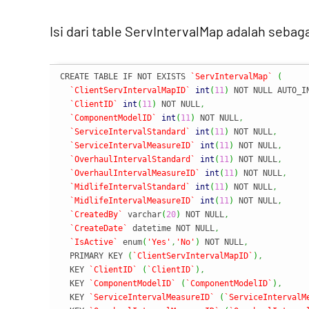
Isi dari table ServIntervalMap adalah sebaga
CREATE TABLE IF NOT EXISTS 
`ServIntervalMap`
(
`ClientServIntervalMapID`
int
(
11
)
 NOT NULL AUTO_I
`ClientID`
int
(
11
)
 NOT NULL
,
`ComponentModelID`
int
(
11
)
 NOT NULL
,
`ServiceIntervalStandard`
int
(
11
)
 NOT NULL
,
`ServiceIntervalMeasureID`
int
(
11
)
 NOT NULL
,
`OverhaulIntervalStandard`
int
(
11
)
 NOT NULL
,
`OverhaulIntervalMeasureID`
int
(
11
)
 NOT NULL
,
`MidlifeIntervalStandard`
int
(
11
)
 NOT NULL
,
`MidlifeIntervalMeasureID`
int
(
11
)
 NOT NULL
,
`CreatedBy`
 varchar
(
20
)
 NOT NULL
,
`CreateDate`
 datetime NOT NULL
,
`IsActive`
 enum
(
'Yes'
,
'No'
)
 NOT NULL
,
  PRIMARY KEY 
(
`ClientServIntervalMapID`
)
,
  KEY 
`ClientID`
(
`ClientID`
)
,
  KEY 
`ComponentModelID`
(
`ComponentModelID`
)
,
  KEY 
`ServiceIntervalMeasureID`
(
`ServiceIntervalM