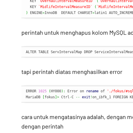
  KEY 
`OverhaulIntervalMeasureID`
(
`OverhaulInterva
  KEY 
`MidlifeIntervalMeasureID`
(
`MidlifeIntervalM
)
 ENGINE
=
InnoDB  DEFAULT CHARSET
=
latin1 AUTO_INCREM
perintah untuk menghapus kolom MySQL a
ALTER TABLE ServIntervalMap DROP ServiceIntervalMea
tapi perintah diatas menghasilkan error
ERROR 
1025
(
HY000
)
:
 Error on 
rename
 of 
'./fokus/#sq
MariaDB 
[
fokus
]
>
 Ctrl
-
C 
--
exit
!
on_ibfk_1 FOREIGN K
cara untuk mengatasinya adalah, dengan m
dengan perintah