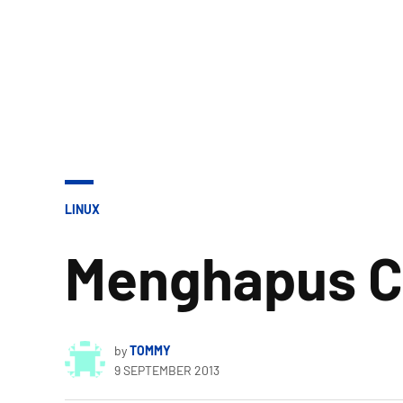
POSTED
LINUX
IN
Menghapus C
by
TOMMY
9 SEPTEMBER 2013