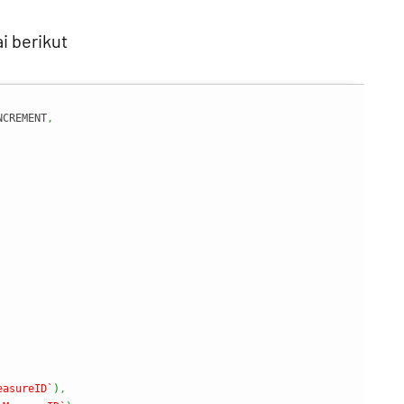
i berikut
NCREMENT
,
easureID`
)
,