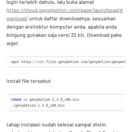
login terlebih dahulu, lalu buka alamat
https://cloud.genymotion.com/page/launchpad/d
ownload/
untuk daftar downloadnya, sesuaikan
dengan arsitektur komputer anda, apabila anda
bingung gunakan saja versi 32 bit. Download pake
wget
wget https
://
ssl
-
files
.
genymotion
.
com
/
genymotion
/
genymotio
install file tersebut
chmod
+
x genymotion
-
1
.
3
.
0_x86
.
./
genymotion
-
1
.
3
.
0_x86
.
bin
tahap instalasi sudah selesai sampai disini,