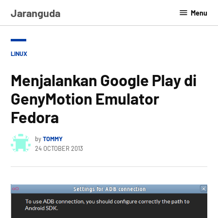
Skip
Jaranguda
Menu
to
content
POSTED
LINUX
IN
Menjalankan Google Play di
GenyMotion Emulator
Fedora
by
TOMMY
24 OCTOBER 2013