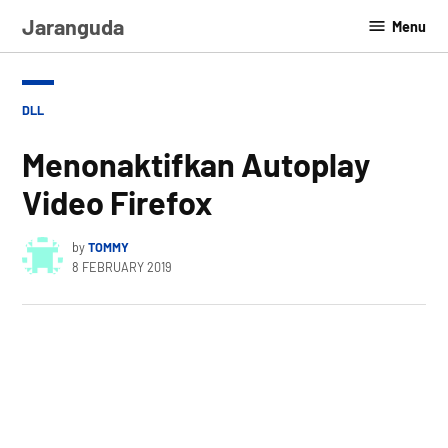
Skip
Jaranguda
Menu
to
content
POSTED
DLL
IN
Menonaktifkan Autoplay
Video Firefox
by
TOMMY
8 FEBRUARY 2019