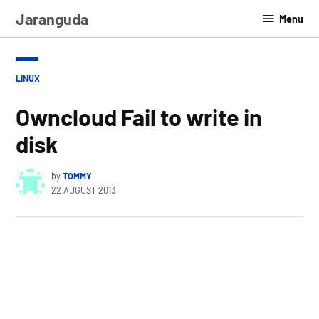
Skip
Jaranguda
Menu
to
content
POSTED
LINUX
IN
Owncloud Fail to write in
disk
by
TOMMY
22 AUGUST 2013