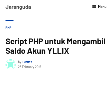
Skip
Jaranguda
Menu
to
content
POSTED
PHP
IN
Script PHP untuk Mengambil
Saldo Akun YLLIX
by
TOMMY
23 February 2016