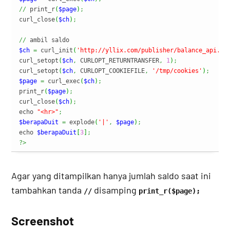
//
 print_r
(
$page
)
;
curl_close
(
$ch
)
;
//
$ch
=
 curl_init
(
'http://yllix.com/publisher/balance_api.ph
curl_setopt
(
$ch
,
 CURLOPT_RETURNTRANSFER
,
1
)
;
curl_setopt
(
$ch
,
 CURLOPT_COOKIEFILE
,
'/tmp/cookies'
)
;
$page
=
 curl_exec
(
$ch
)
;
print_r
(
$page
)
;
curl_close
(
$ch
)
;
echo 
"<hr>"
;
$berapaDuit
=
 explode
(
'|'
,
$page
)
;
echo 
$berapaDuit
[
3
]
;
?>
Agar yang ditampilkan hanya jumlah saldo saat ini
tambahkan tanda
disamping
//
print_r($page);
Screenshot