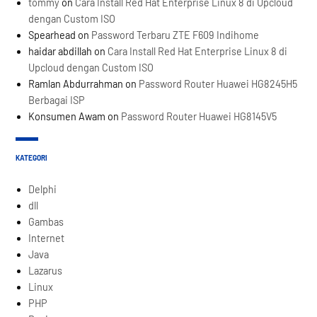
tommy
on
Cara Install Red Hat Enterprise Linux 8 di Upcloud
dengan Custom ISO
Spearhead
on
Password Terbaru ZTE F609 Indihome
haidar abdillah
on
Cara Install Red Hat Enterprise Linux 8 di
Upcloud dengan Custom ISO
Ramlan Abdurrahman
on
Password Router Huawei HG8245H5
Berbagai ISP
Konsumen Awam
on
Password Router Huawei HG8145V5
KATEGORI
Delphi
dll
Gambas
Internet
Java
Lazarus
Linux
PHP