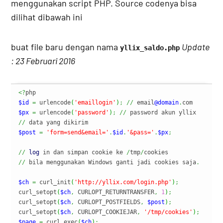
menggunakan script PHP. Source codenya bisa
dilihat dibawah ini
buat file baru dengan nama
Update
yllix_saldo.php
: 23 Februari 2016
<?
$id
=
 urlencode
(
'emaillogin'
)
;
//
 email
@domain
.
$px
=
 urlencode
(
'password'
)
;
//
//
$post
=
'form=send&email='
.
$id
.
'&pass='
.
$px
;
//
log
 in dan simpan cookie ke 
/
tmp
/
//
 bila menggunakan Windows ganti jadi cookies saja
.
$ch
=
 curl_init
(
'http://yllix.com/login.php'
)
;
curl_setopt
(
$ch
,
 CURLOPT_RETURNTRANSFER
,
1
)
;
curl_setopt
(
$ch
,
 CURLOPT_POSTFIELDS
,
$post
)
;
curl_setopt
(
$ch
,
 CURLOPT_COOKIEJAR
,
'/tmp/cookies'
)
;
$page
=
 curl_exec
(
$ch
)
;