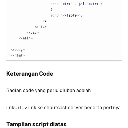
echo
"<tr>"
.
$el
.
"</tr>"
;
}
echo
"</table>"
;
?>
            </div>

        </div>

    </main>

</body>

</html>
Keterangan Code
Bagian code yang perlu diubah adalah
linkUrl => link ke shoutcast server beserta portnya
Tampilan script diatas