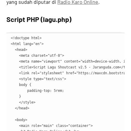
yang sudah diputar di
Radio Karo Online
.
Script PHP (lagu.php)
<!doctype html>

<html lang="en">

  <head>

    <meta charset="utf-8">

    <meta name="viewport" content="width=device-width, init
    <title>Script Lagu Shoutcast v2.5 - Jaranguda.com</titl
    <link rel="stylesheet" href="https://maxcdn.bootstrapc
    <style type="text/css">

    body {

        padding-top: 5rem;

    }

    </style>

  </head>

  <body>

    <main role="main" class="container">
