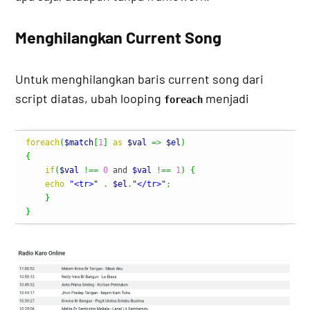
Menghilangkan Current Song
Untuk menghilangkan baris current song dari
script diatas, ubah looping
menjadi
foreach
foreach
(
$match
[
1
]
as
$val
=>
$el
)
{
if
(
$val
!==
0
 and 
$val
!==
1
)
{
echo
"<tr>"
.
$el
.
"</tr>"
;
}
}