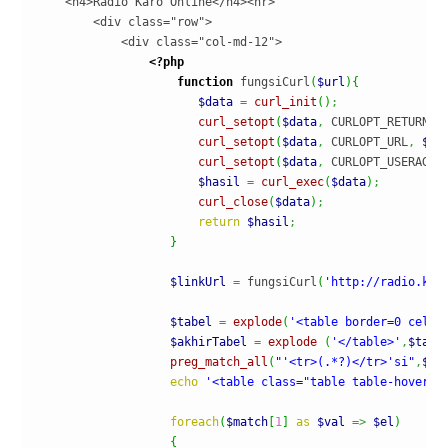
    <h4>Radio Karo Online</h4><hr>

        <div class="row">

            <div class="col-md-12">

<?php
function
 fungsiCurl
(
$url
)
{
$data
=
curl_init
(
)
;
curl_setopt
(
$data
,
 CURLOPT_RETURNTR
curl_setopt
(
$data
,
 CURLOPT_URL
,
$ur
curl_setopt
(
$data
,
 CURLOPT_USERAGEN
$hasil
=
curl_exec
(
$data
)
;
curl_close
(
$data
)
;
return
$hasil
;
}
$linkUrl
=
 fungsiCurl
(
'http://radio.kar
$tabel
=
explode
(
'<table border=0 cellp
$akhirTabel
=
explode
(
'</table>'
,
$tabe
preg_match_all
(
"'<tr>(.*?)</tr>'si"
,
$ak
echo
'<table class="table table-hover t
foreach
(
$match
[
1
]
as
$val
=>
$el
)
{