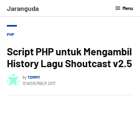
Skip
Jaranguda
Menu
to
content
POSTED
PHP
IN
Script PHP untuk Mengambil
History Lagu Shoutcast v2.5
by
TOMMY
13 NOVEMBER 2017