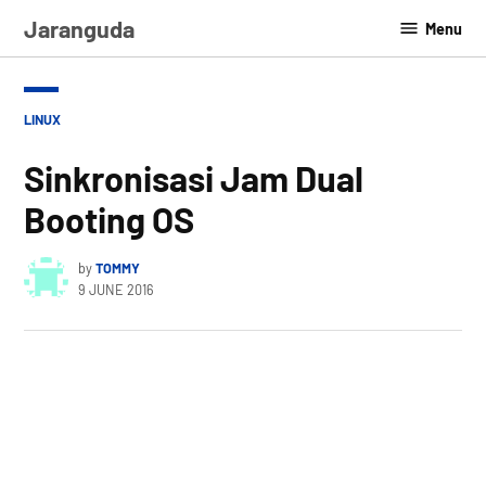
Skip
Jaranguda
Menu
to
content
POSTED
LINUX
IN
Sinkronisasi Jam Dual
Booting OS
by
TOMMY
9 JUNE 2016