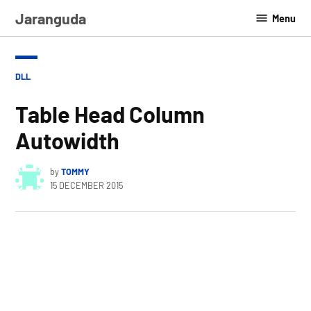
Skip
Jaranguda
Menu
to
content
POSTED
DLL
IN
Table Head Column
Autowidth
by
TOMMY
15 DECEMBER 2015