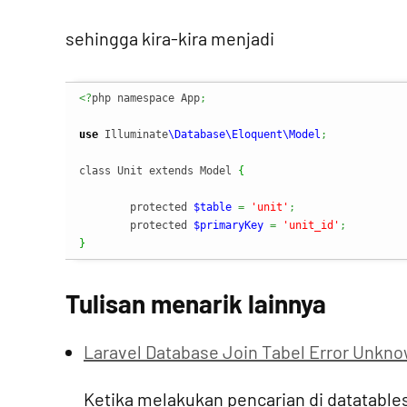
sehingga kira-kira menjadi
<?
php namespace App
;
use
 Illuminate
\Database
\Eloquent
\Model
;
class Unit extends Model 
{
	protected 
$table
=
'unit'
;
	protected 
$primaryKey
=
'unit_id'
;
}
Tulisan menarik lainnya
Laravel Database Join Tabel Error Unkn
Ketika melakukan pencarian di datatables