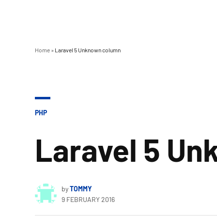
Home
»
Laravel 5 Unknown column
POSTED
PHP
IN
Laravel 5 U
by
TOMMY
9 FEBRUARY 2016