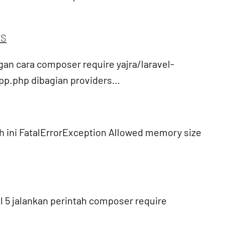
TS
gan cara composer require yajra/laravel-
app.php dibagian providers…
ah ini FatalErrorException Allowed memory size
l 5 jalankan perintah composer require