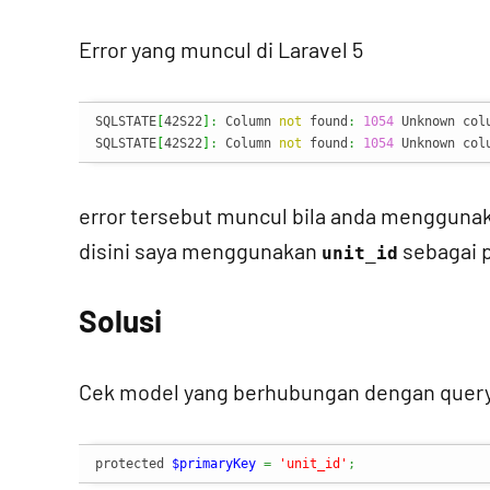
Error yang muncul di Laravel 5
SQLSTATE
[
42S22
]
:
 Column 
not
 found
:
1054
 Unknown col
SQLSTATE
[
42S22
]
:
 Column 
not
 found
:
1054
 Unknown col
error tersebut muncul bila anda menggun
disini saya menggunakan
sebagai p
unit_id
Solusi
Cek model yang berhubungan dengan query 
protected 
$primaryKey
=
'unit_id'
;