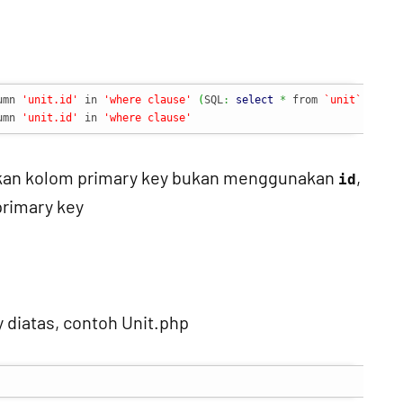
umn 
'unit.id'
 in 
'where clause'
(
SQL
:
select
*
 from 
`unit`
 where
umn 
'unit.id'
 in 
'where clause'
akan kolom primary key bukan menggunakan
,
id
rimary key
diatas, contoh Unit.php