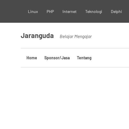
Skip
Linux
PHP
Internet
Teknologi
Delphi
to
content
Jaranguda
Belajar Mengajar
Home
Sponsor/Jasa
Tentang